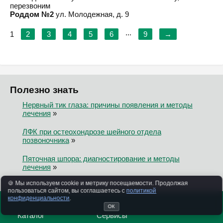
перезвоним
Роддом №2
ул. Молодежная, д. 9
...
1
2
3
4
5
6
9
→
Полезно знать
Нервный тик глаза: причины появления и методы
лечения
»
ЛФК при остеохондрозе шейного отдела
позвоночника
»
Пяточная шпора: диагностирование и методы
лечения
»
🍪 Мы используем cookie и метрику посещаемости. Продолжая
пользоваться сайтом, вы соглашаетесь с
политикой
конфиденциальности
.
ОК
Каталог
Сервисы