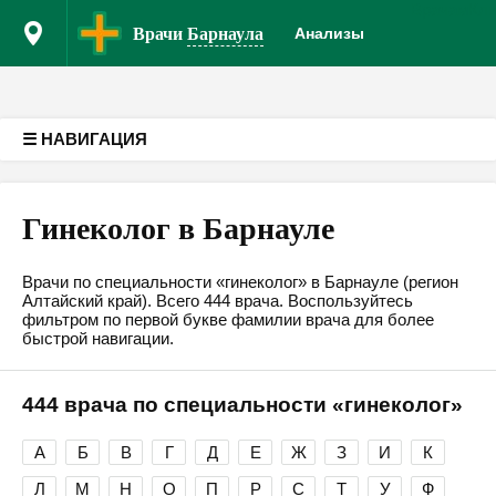
Врачам
Кл
Версия для слабовидящих
Врачи
Барнаула
Анализы
☰ НАВИГАЦИЯ
Гинеколог в Барнауле
Врачи по специальности «гинеколог» в Барнауле (регион
Алтайский край). Всего 444 врача. Воспользуйтесь
фильтром по первой букве фамилии врача для более
быстрой навигации.
444 врача по специальности «гинеколог»
А
Б
В
Г
Д
Е
Ж
З
И
К
Л
М
Н
О
П
Р
С
Т
У
Ф