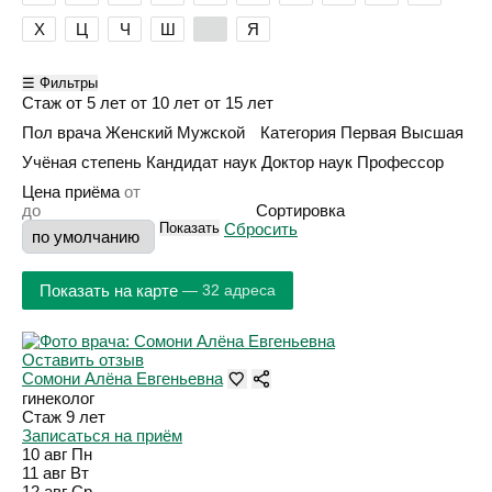
Х
Ц
Ч
Ш
Э
Я
☰ Фильтры
Стаж
от 5 лет
от 10 лет
от 15 лет
Пол врача
Женский
Мужской
Категория
Первая
Высшая
Учёная степень
Кандидат наук
Доктор наук
Профессор
Цена приёма
Сортировка
Показать
Сбросить
Показать на карте
— 32 адреса
Оставить отзыв
Сомони Алёна Евгеньевна
гинеколог
Стаж 9 лет
Записаться на приём
10 авг
Пн
11 авг
Вт
12 авг
Ср