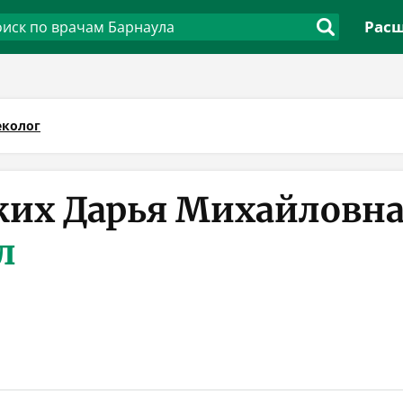
Расш
еколог
ких Дарья Михайловн
л