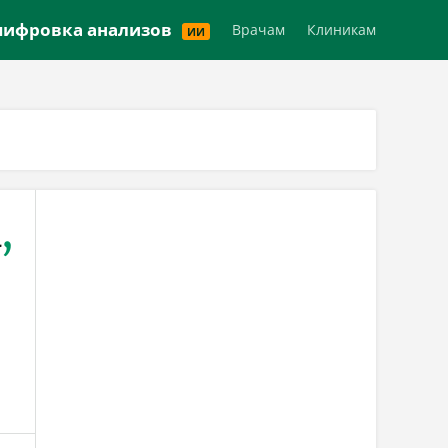
Версия для слабовидящих
ифровка анализов
Врачам
Клиникам
ИИ
а
,