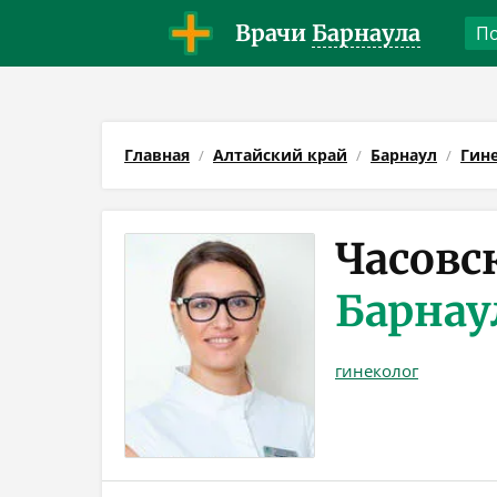
Врачи
Барнаула
Главная
Алтайский край
Барнаул
Гин
Часовс
Барнау
гинеколог