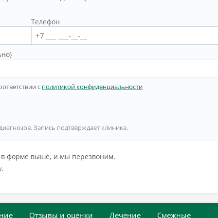
Телефон
ьно)
оответствии с
политикой конфиденциальности
 диагнозов. Запись подтверждает клиника.
й в форме выше, и мы перезвоним.
у.
ние
Отзывы и оценки
Лечение
Смежные