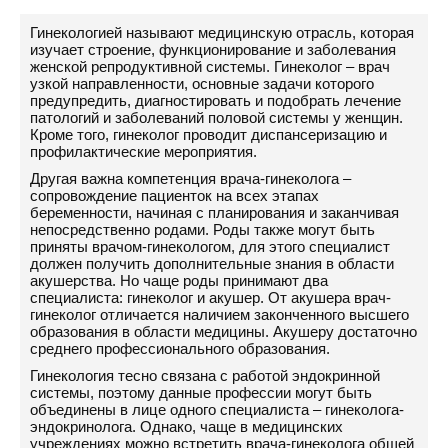
Гинекологией называют медицинскую отрасль, которая
изучает строение, функционирование и заболевания
женской репродуктивной системы. Гинеколог – врач
узкой направленности, основные задачи которого
предупредить, диагностировать и подобрать лечение
патологий и заболеваний половой системы у женщин.
Кроме того, гинеколог проводит диспансеризацию и
профилактические мероприятия.
Другая важна компетенция врача-гинеколога –
сопровождение пациенток на всех этапах
беременности, начиная с планирования и заканчивая
непосредственно родами. Роды также могут быть
приняты врачом-гинекологом, для этого специалист
должен получить дополнительные знания в области
акушерства. Но чаще роды принимают два
специалиста: гинеколог и акушер. От акушера врач-
гинеколог отличается наличием законченного высшего
образования в области медицины. Акушеру достаточно
среднего профессионального образования.
Гинекология тесно связана с работой эндокринной
системы, поэтому данные профессии могут быть
объединены в лице одного специалиста – гинеколога-
эндокринолога. Однако, чаще в медицинских
учреждениях можно встретить врача-гинеколога общей