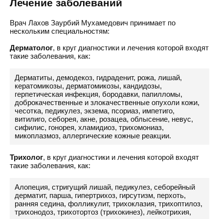
Лечение заболеваний
Врач Лахов Заурбий Мухамедович принимает по
нескольким специальностям:
Дерматолог
, в круг диагностики и лечения которой входят
такие заболевания, как:
Дерматиты, демодекоз, гидраденит, рожа, лишай,
кератомикозы, дерматомикозы, кандидозы,
герпетическая инфекция, бородавки, папилломы,
доброкачественные и злокачественные опухоли кожи,
чесотка, педикулез, экзема, псориаз, импетиго,
витилиго, себорея, акне, розацеа, облысение, невус,
сифилис, гонорея, хламидиоз, трихомониаз,
микоплазмоз, аллергические кожные реакции.
Трихолог
, в круг диагностики и лечения которой входят
такие заболевания, как:
Алопеция, стригущий лишай, педикулез, себорейный
дерматит, парша, гипертрихоз, гирсутизм, перхоть,
ранняя седина, фолликулит, трихоклазия, трихоптилоз,
трихонодоз, трихотортоз (трихокинез), лейкотрихия,