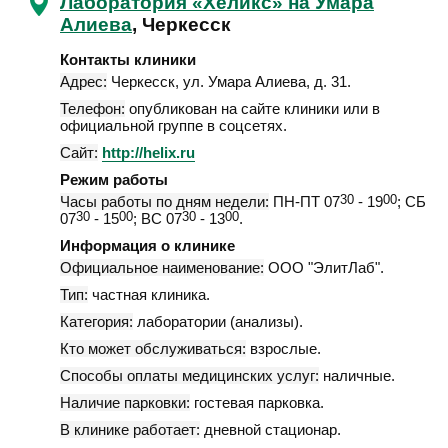
Лаборатория «Хеликс» на Умара
Алиева
, Черкесск
Контакты клиники
Адрес:
Черкесск
,
ул. Умара Алиева, д. 31
.
Телефон:
опубликован на сайте клиники или в
официальной группе в соцсетях.
Сайт:
http://helix.ru
Режим работы
Часы работы по дням недели:
ПН-ПТ 07
30
- 19
00
; СБ
07
30
- 15
00
; ВС 07
30
- 13
00
.
Информация о клинике
Официальное наименование:
ООО "ЭлитЛаб".
Тип:
частная клиника.
Категория:
лаборатории (анализы).
Кто может обслуживаться:
взрослые.
Способы оплаты медицинских услуг:
наличные.
Наличие парковки:
гостевая парковка.
В клинике работает:
дневной стационар.