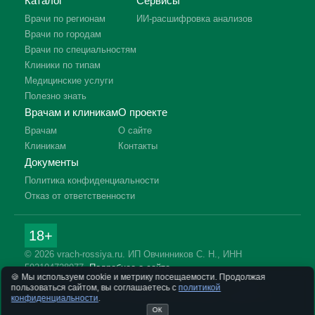
Каталог
Сервисы
Врачи по регионам
ИИ-расшифровка анализов
Врачи по городам
Врачи по специальностям
Клиники по типам
Медицинские услуги
Полезно знать
Врачам и клиникам
О проекте
Врачам
О сайте
Клиникам
Контакты
Документы
Политика конфиденциальности
Отказ от ответственности
18+
© 2026 vrach-rossiya.ru. ИП Овчинников С. Н., ИНН
592104728977.
Подробнее о сайте
🍪 Мы используем cookie и метрику посещаемости. Продолжая
Информация на сайте не заменяет приём врача. Имеются
пользоваться сайтом, вы соглашаетесь с
политикой
противопоказания, необходима консультация специалиста.
конфиденциальности
.
ОК