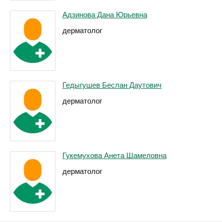
Адзинова Дана Юрьевна
дерматолог
Гедыгушев Беслан Даутович
дерматолог
Гукемухова Анета Шамеловна
дерматолог