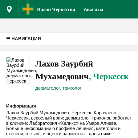
Врачам
Кл
Версия для слабовидящих
Врачи
Черкесска
Анализы
☰ НАВИГАЦИЯ
Лахов Заурбий
Мухамедович
, Черкесск
дерматолог
,
трихолог
Информация
Лахов Заурбий Мухамедович, Черкесск, Карачаево-
Черкессия, взрослый врач: дерматолог, трихолог, работает
в клинике: Лаборатория «Хеликс» на Умара Алиева.
Больше информации о профиле лечения, категории и
степени, отзывы и оценки пациентов - даны ниже.