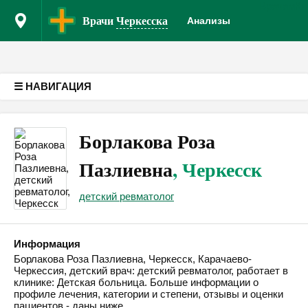
Врачам
Кл
Версия для слабовидящих
Врачи
Черкесска
Анализы
☰ НАВИГАЦИЯ
Борлакова Роза
Пазлиевна
, Черкесск
детский ревматолог
Информация
Борлакова Роза Пазлиевна, Черкесск, Карачаево-
Черкессия, детский врач: детский ревматолог, работает в
клинике: Детская больница. Больше информации о
профиле лечения, категории и степени, отзывы и оценки
пациентов - даны ниже.