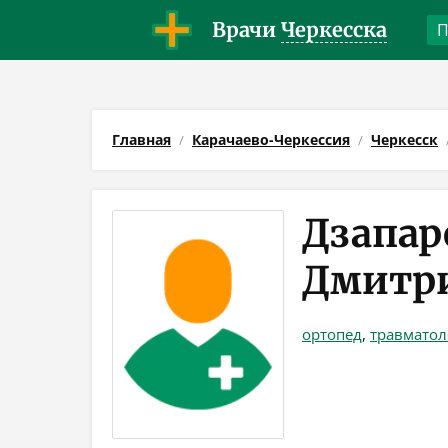
Врачи
Черкесска
Главная
Карачаево-Черкессия
Черкесск
Дзапар
Дмитр
ортопед
,
травматол