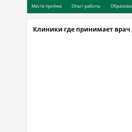
Места приёма
Опыт работы
Образова
Клиники где принимает врач