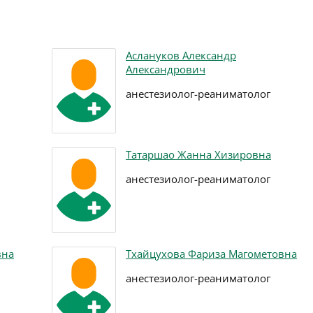
Аслануков Александр
Александрович
анестезиолог-реаниматолог
Татаршао Жанна Хизировна
анестезиолог-реаниматолог
вна
Тхайцухова Фариза Магометовна
анестезиолог-реаниматолог