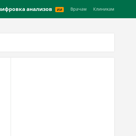
Версия для слабовидящих
ифровка анализов
Врачам
Клиникам
ИИ