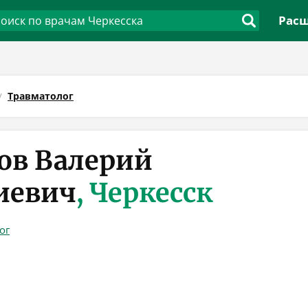
Расш
Травматолог
ов Валерий
иевич
, Черкесск
ог