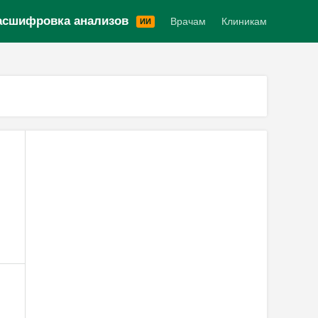
Версия для слабовидящих
асшифровка анализов
Врачам
Клиникам
ИИ
,