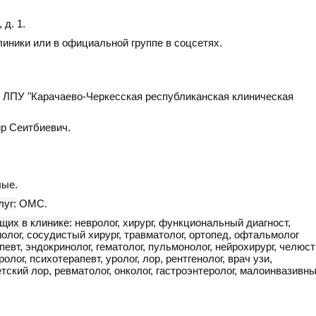
 д. 1
.
линики или в официальной группе в соцсетях.
ЛПУ "Карачаево-Черкесская республиканская клиническая
р Сеитбиевич.
ые.
уг:
ОМС.
щих в клинике:
невролог, хирург, функциональный диагност,
олог, сосудистый хирург, травматолог, ортопед, офтальмолог
апевт, эндокринолог, гематолог, пульмонолог, нейрохирург, челюст
олог, психотерапевт, уролог, лор, рентгенолог, врач узи,
тский лор, ревматолог, онколог, гастроэнтеролог, малоинвазивн