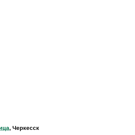
ица
, Черкесск