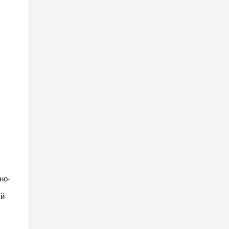
но-
ый