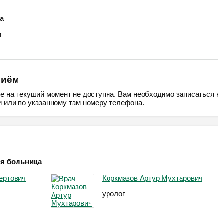
а
и
риём
ие на текущий момент не доступна. Вам необходимо записаться 
 или по указанному там номеру телефона.
ая больница
ертович
Коркмазов Артур Мухтарович
уролог