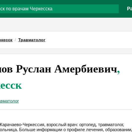
Р
ркесск
Травматолог
ов Руслан Амербиевич
,
есск
авматолог
Карачаево-Черкессия, взрослый врач: ортопед, травматолог,
больница. Больше информации о профиле лечения, образовании