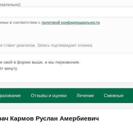
язательно)
нных в соответствии с
политикой конфиденциальности
не ставит диагнозов. Запись подтверждает клиника.
те свой в форме выше, и мы перезвоним.
ёт минуту.
разование
Отзывы и оценки
Лечение
Смежные
рач Кармов Руслан Амербиевич