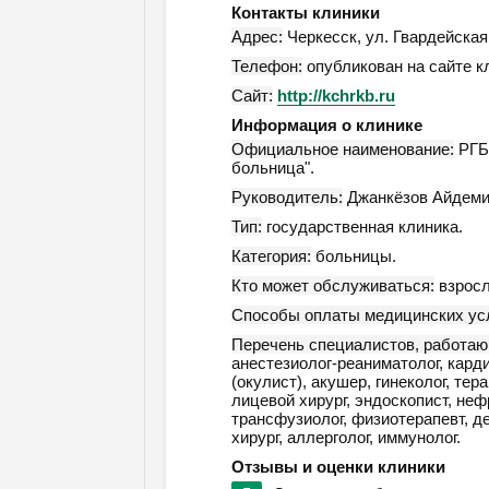
Контакты клиники
Адрес:
Черкесск
,
ул. Гвардейская,
Телефон:
опубликован на сайте к
Сайт:
http://kchrkb.ru
Информация о клинике
Официальное наименование:
РГБ 
больница".
Руководитель:
Джанкёзов Айдеми
Тип:
государственная клиника.
Категория:
больницы.
Кто может обслуживаться:
взросл
Способы оплаты медицинских усл
Перечень специалистов, работаю
анестезиолог-реаниматолог, карди
(окулист), акушер, гинеколог, тер
лицевой хирург, эндоскопист, нефр
трансфузиолог, физиотерапевт, де
хирург, аллерголог, иммунолог.
Отзывы и оценки клиники