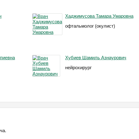
ч
Хаджимусова Тамара Умаровна
офтальмолог (окулист)
пиевна
Хубиев Шамиль Азнаурович
нейрохирург
ча.