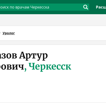
Расш
Уролог
зов Артур
рович
, Черкесск