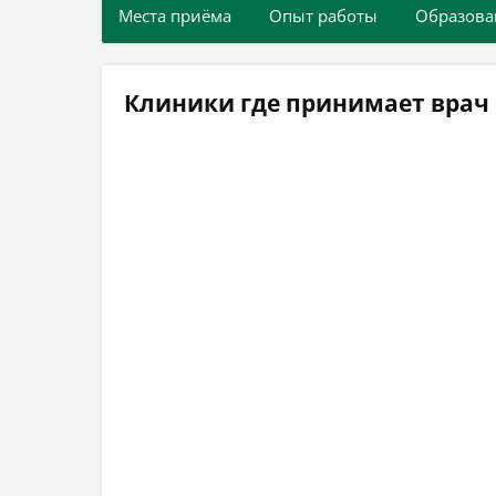
Места приёма
Опыт работы
Образова
Клиники где принимает врач