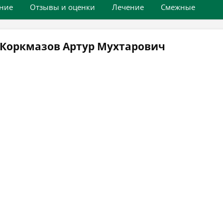
ние
Отзывы и оценки
Лечение
Смежные
 Коркмазов Артур Мухтарович