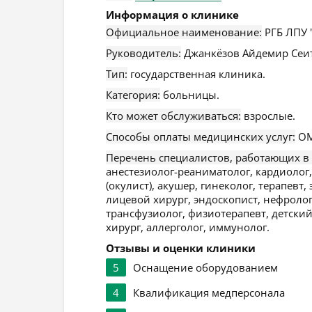
Информация о клинике
Официальное наименование:
РГБ ЛПУ 
Руководитель:
Джанкёзов Айдемир Сеи
Тип:
государственная клиника.
Категория:
больницы.
Кто может обслуживаться:
взрослые.
Способы оплаты медицинских услуг:
ОМ
Перечень специалистов, работающих в
анестезиолог-реаниматолог, кардиолог,
(окулист), акушер, гинеколог, терапевт
лицевой хирург, эндоскопист, нефролог,
трансфузиолог, физиотерапевт, детский
хирург, аллерголог, иммунолог.
Отзывы и оценки клиники
5
Оснащение оборудованием
4
Квалификация медперсонала