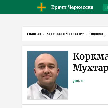
Врачи
Черкесска
Главная
Карачаево-Черкессия
Черкесск
Коркма
Мухта
уролог