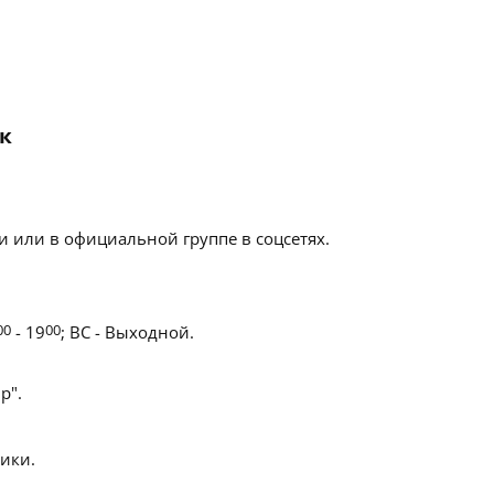
ск
 или в официальной группе в соцсетях.
00
- 19
00
; ВС - Выходной.
р".
ики.