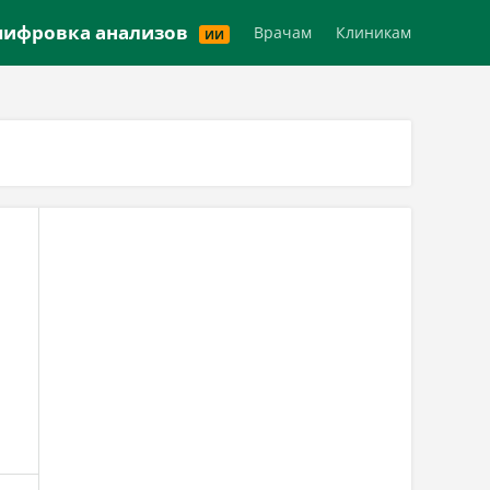
Версия для слабовидящих
ифровка анализов
Врачам
Клиникам
ИИ