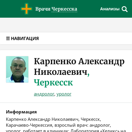
Версия для слабовидящих
Врачи
Черкесска
Анализы
☰ НАВИГАЦИЯ
Карпенко Александр
Николаевич
,
Черкесск
андролог
,
уролог
Информация
Карпенко Александр Николаевич, Черкесск,
Карачаево-Черкессия, взрослый врач: андролог,
уролог, работает в клиниках: Лаборатория «Хеликс» на