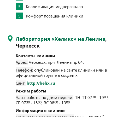
5
Квалификация медперсонала
5
Комфорт посещения клиники
Лаборатория «Хеликс» на Ленина
,
Черкесск
Контакты клиники
Адрес:
Черкесск
,
пр-т Ленина, д. 64
.
Телефон:
опубликован на сайте клиники или в
официальной группе в соцсетях.
Сайт:
http://helix.ru
Режим работы
Часы работы по дням недели:
ПН-ПТ 07
30
- 19
00
;
СБ 07
30
- 15
00
; ВС 08
00
- 13
00
.
Информация о клинике