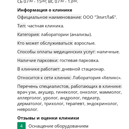
СБ 07
30
- 15
00
; ВС 07
30
- 13
00
.
Информация о клинике
Официальное наименование:
ООО "ЭлитЛаб".
Тип:
частная клиника.
Категория:
лаборатории (анализы).
Кто может обслуживаться:
взрослые.
Способы оплаты медицинских услуг:
наличные.
Наличие парковки:
гостевая парковка.
В клинике работает:
дневной стационар.
Относится к сети клиник:
Лаборатория «Хеликс».
Перечень специалистов, работающих в клинике:
врач узи, акушер, гинеколог, онколог, маммолог,
аллерголог, уролог, андролог, педиатр,
дерматолог, трихолог, терапевт, эндокринолог,
невролог.
Отзывы и оценки клиники
4
Оснащение оборудованием