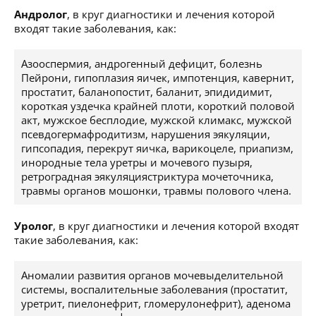
Андролог
, в круг диагностики и лечения которой
входят такие заболевания, как:
Азооспермия, андрогенный дефицит, болезнь
Пейрони, гипоплазия яичек, импотенция, кавернит,
простатит, баланопостит, баланит, эпидидимит,
короткая уздечка крайней плоти, короткий половой
акт, мужское бесплодие, мужской климакс, мужской
псевдогермафродитизм, нарушения эякуляции,
гипсопадия, перекрут яичка, варикоцеле, приапизм,
инородные тела уретры и мочевого пузыря,
ретроградная эякуляциястриктура мочеточника,
травмы органов мошонки, травмы полового члена.
Уролог
, в круг диагностики и лечения которой входят
такие заболевания, как:
Аномалии развития органов мочевыделительной
системы, воспалительные заболевания (простатит,
уретрит, пиелонефрит, гломерулонефрит), аденома