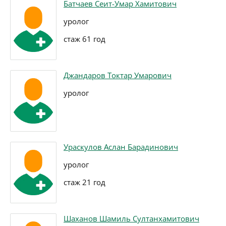
Батчаев Сеит-Умар Хамитович
уролог
стаж 61 год
Джандаров Токтар Умарович
уролог
Ураскулов Аслан Барадинович
уролог
стаж 21 год
Шаханов Шамиль Султанхамитович