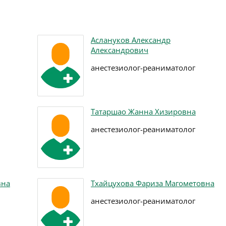
Аслануков Александр
Александрович
анестезиолог-реаниматолог
Татаршао Жанна Хизировна
анестезиолог-реаниматолог
вна
Тхайцухова Фариза Магометовна
анестезиолог-реаниматолог