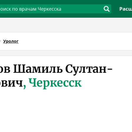
Расш
Уролог
в Шамиль Султан-
ович
, Черкесск