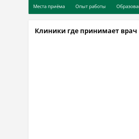
Места приёма
Опыт работы
Образова
Клиники где принимает вра