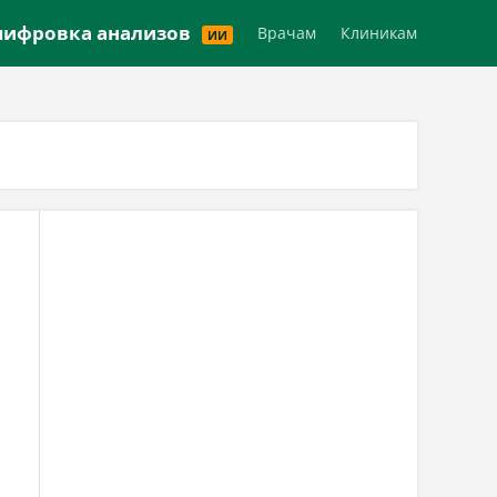
Версия для слабовидящих
ифровка анализов
Врачам
Клиникам
ИИ