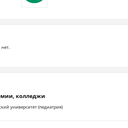
 нет.
емии, колледжи
кий университет (педиатрия)