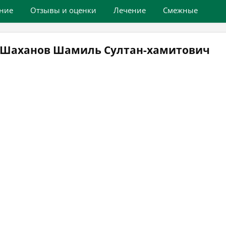
ние
Отзывы и оценки
Лечение
Смежные
ч Шаханов Шамиль Султан-хамитович