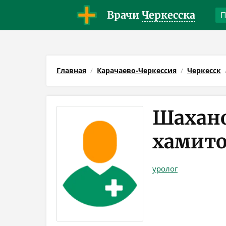
Врачи
Черкесска
Главная
Карачаево-Черкессия
Черкесск
Шахано
хамит
уролог