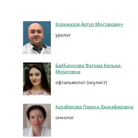
Коркмазов Артур Мухтарович
уролог
Байбагисова Фатима Кельди-
Муратовна
офтальмолог (окулист)
Калабекова Лариса Джагафаровна
онколог