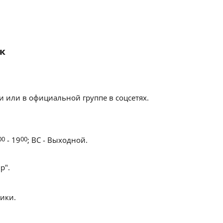
ск
 или в официальной группе в соцсетях.
00
- 19
00
; ВС - Выходной.
р".
ики.