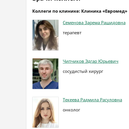
Коллеги по клинике: Клиника «Евромед»
Семенова Зарема Рашидовна
терапевт
Чипчиков Эдгар Юрьевич
сосудистый хирург
Текеева Радмила Расуловна
онколог