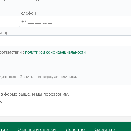
Телефон
ьно)
оответствии с
политикой конфиденциальности
 диагнозов. Запись подтверждает клиника.
й в форме выше, и мы перезвоним.
у.
ние
Отзывы и оценки
Лечение
Смежные