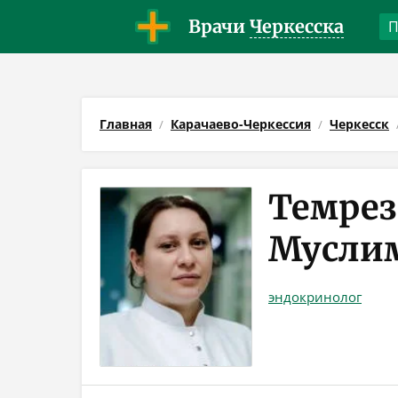
Врачи
Черкесска
Главная
Карачаево-Черкессия
Черкесск
Темрез
Мусли
эндокринолог