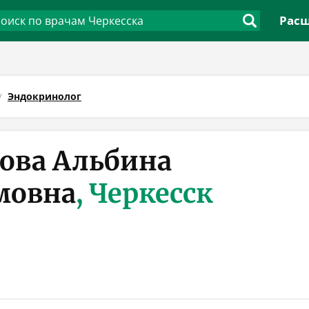
Расш
Эндокринолог
ова Альбина
мовна
, Черкесск