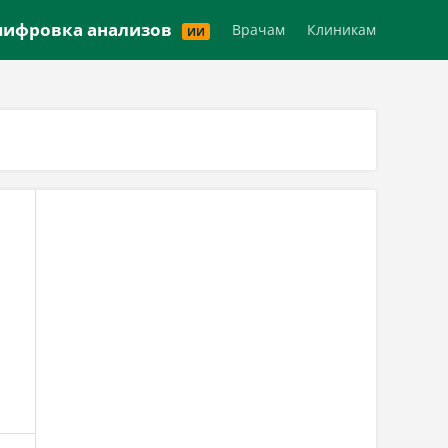
Версия для слабовидящих
ифровка анализов
Врачам
Клиникам
ИИ