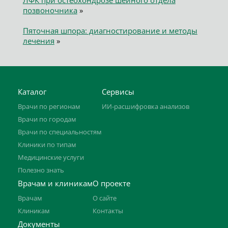
ЛФК при остеохондрозе шейного отдела
позвоночника
»
Пяточная шпора: диагностирование и методы
лечения
»
Каталог
Сервисы
Врачи по регионам
ИИ-расшифровка анализов
Врачи по городам
Врачи по специальностям
Клиники по типам
Медицинские услуги
Полезно знать
Врачам и клиникам
О проекте
Врачам
О сайте
Клиникам
Контакты
Документы