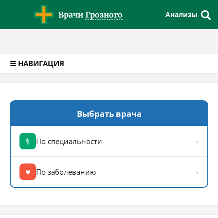
Версия для слабовидящих
Врачи
Грозного
Анализы
☰ НАВИГАЦИЯ
Выбрать врача
⚕
По специальности
›
♥
По заболеванию
›