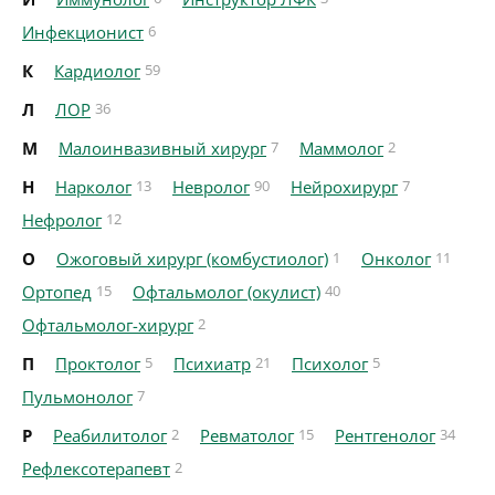
Инфекционист
6
К
Кардиолог
59
Л
ЛОР
36
М
Малоинвазивный хирург
7
Маммолог
2
Н
Нарколог
13
Невролог
90
Нейрохирург
7
Нефролог
12
О
Ожоговый хирург (комбустиолог)
1
Онколог
11
Ортопед
15
Офтальмолог (окулист)
40
Офтальмолог-хирург
2
П
Проктолог
5
Психиатр
21
Психолог
5
Пульмонолог
7
Р
Реабилитолог
2
Ревматолог
15
Рентгенолог
34
Рефлексотерапевт
2