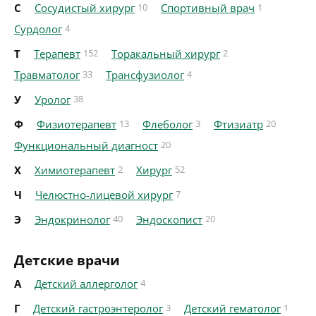
С
Сосудистый хирург
10
Спортивный врач
1
Сурдолог
4
Т
Терапевт
152
Торакальный хирург
2
Травматолог
33
Трансфузиолог
4
У
Уролог
38
Ф
Физиотерапевт
13
Флеболог
3
Фтизиатр
20
Функциональный диагност
20
Х
Химиотерапевт
2
Хирург
52
Ч
Челюстно-лицевой хирург
7
Э
Эндокринолог
40
Эндоскопист
20
Детские врачи
А
Детский аллерголог
4
Г
Детский гастроэнтеролог
3
Детский гематолог
1