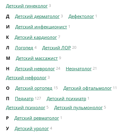
Детский гинеколог
3
Д
Детский дерматолог
3
Дефектолог
1
И
Детский инфекционист
1
К
Детский кардиолог
7
Л
Логопед
4
Детский ЛОР
20
М
Детский массажист
9
Н
Детский невролог
24
Неонатолог
21
Детский нефролог
3
О
Детский ортопед
15
Детский офтальмолог
11
П
Педиатр
127
Детский психиатр
1
Детский психолог
5
Детский пульмонолог
5
Р
Детский ревматолог
1
У
Детский уролог
4