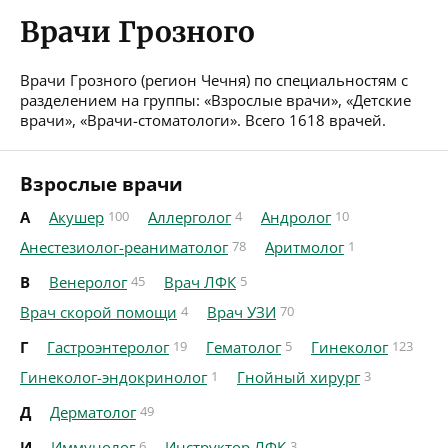
Врачи Грозного
Врачи Грозного (регион Чечня) по специальностям с
разделением на группы: «Взрослые врачи», «Детские
врачи», «Врачи-стоматологи». Всего 1618 врачей.
Взрослые врачи
А
Акушер
100
Аллерголог
4
Андролог
10
Анестезиолог-реаниматолог
78
Аритмолог
1
В
Венеролог
45
Врач ЛФК
5
Врач скорой помощи
4
Врач УЗИ
70
Г
Гастроэнтеролог
19
Гематолог
5
Гинеколог
123
Гинеколог-эндокринолог
1
Гнойный хирург
3
Д
Дерматолог
49
И
Иммунолог
6
Инструктор ЛФК
3