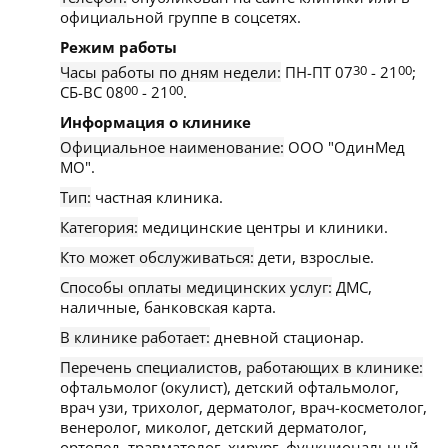
официальной группе в соцсетях.
Режим работы
Часы работы по дням недели:
ПН-ПТ 07
30
- 21
00
;
СБ-ВС 08
00
- 21
00
.
Информация о клинике
Официальное наименование:
ООО "ОдинМед
МО".
Тип:
частная клиника.
Категория:
медицинские центры и клиники.
Кто может обслуживаться:
дети, взрослые.
Способы оплаты медицинских услуг:
ДМС,
наличные, банковская карта.
В клинике работает:
дневной стационар.
Перечень специалистов, работающих в клинике:
офтальмолог (окулист), детский офтальмолог,
врач узи, трихолог, дерматолог, врач-косметолог,
венеролог, миколог, детский дерматолог,
ортопед, травматолог, хирург, функциональный