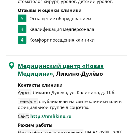
стоматолог-хирург, уролог, детский уролог.
Отзывы и оценки клиники
5
Оснащение оборудованием
4
Квалификация медперсонала
4
Комфорт посещения клиники
Медицинский центр «Новая
Медицина»
, Ликино-Дулёво
Контакты клиники
Адрес:
Ликино-Дулёво
,
ул. Калинина, д. 10б
.
Телефон:
опубликован на сайте клиники или в
официальной группе в соцсетях.
Сайт:
http://nmlikino.ru
Режим работы
Часы работы по дням недели:
ПН-ВС 08
00
- 20
00
.