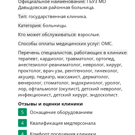
Официальное наименование:
ГБУЗ МО
Давыдовcкая районная больница.
Тип:
государственная клиника.
Категория:
больницы.
Кто может обслуживаться:
взрослые.
Способы оплаты медицинских услуг:
ОМС.
Перечень специалистов, работающих в клинике:
терапевт, кардиолог, травматолог, ортопед,
анестезиолог-реаниматолог, невролог, хирург,
проктолог, врач узи, рентгенолог, гинеколог,
акушер, педиатр, массажист, дерматолог,
венеролог, стоматолог, эндокринолог, уролог,
лор, офтальмолог (окулист), детский невролог,
инфекционист, детский хирург, эндоскопист.
Отзывы и оценки клиники
5
Оснащение оборудованием
4
Квалификация медперсонала
4
Комфорт посещения клиники