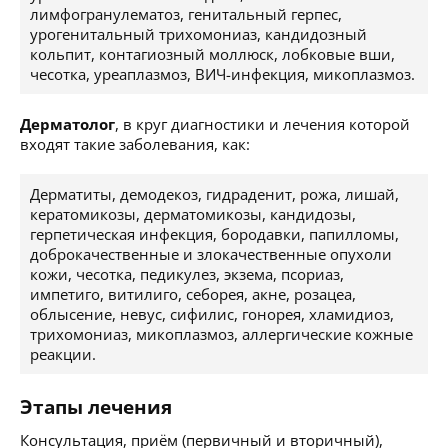
лимфогранулематоз, генитальный герпес,
урогенитальный трихомониаз, кандидозный
кольпит, контагиозный моллюск, лобковые вши,
чесотка, уреаплазмоз, ВИЧ-инфекция, микоплазмоз.
Дерматолог
, в круг диагностики и лечения которой
входят такие заболевания, как:
Дерматиты, демодекоз, гидраденит, рожа, лишай,
кератомикозы, дерматомикозы, кандидозы,
герпетическая инфекция, бородавки, папилломы,
доброкачественные и злокачественные опухоли
кожи, чесотка, педикулез, экзема, псориаз,
импетиго, витилиго, себорея, акне, розацеа,
облысение, невус, сифилис, гонорея, хламидиоз,
трихомониаз, микоплазмоз, аллергические кожные
реакции.
Этапы лечения
Консультация, приём (первичный и вторичный),