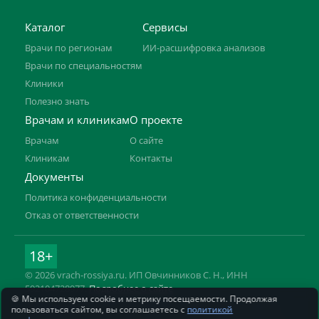
Каталог
Сервисы
Врачи по регионам
ИИ-расшифровка анализов
Врачи по специальностям
Клиники
Полезно знать
Врачам и клиникам
О проекте
Врачам
О сайте
Клиникам
Контакты
Документы
Политика конфиденциальности
Отказ от ответственности
18+
© 2026 vrach-rossiya.ru. ИП Овчинников С. Н., ИНН
592104728977.
Подробнее о сайте
🍪 Мы используем cookie и метрику посещаемости. Продолжая
Информация на сайте не заменяет приём врача. Имеются
пользоваться сайтом, вы соглашаетесь с
политикой
противопоказания, необходима консультация специалиста.