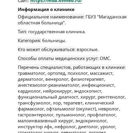
Сайт:
https://mob.49med.ru/
Информация о клинике
Официальное наименование:
ГБУЗ "Магаданская
областная больница".
Тип:
государственная клиника.
Категория:
больницы.
Кто может обслуживаться:
взрослые.
Способы оплаты медицинских услуг:
ОМС.
Перечень специалистов, работающих в клинике:
травматолог, ортопед, психолог, массажист,
дерматолог, венеролог, физиотерапевт,
анестезиолог-реаниматолог, инфекционист,
кардиолог, нейрохирург, эндоскопист,
функциональный диагност, хирург, рентгенолог,
трансфузиолог, лор, терапевт, клинический
фармаколог, офтальмолог (окулист), невролог,
гастроэнтеролог, пульмонолог, профпатолог,
малоинвазивный хирург, эндокринолог,
инструктор лфк, нефролог, диетолог, уролог,
стоматолог-хирург, ревматолог, логопед,