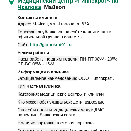
Медицинский центр «Гиппократ» на
Чкалова
, Майкоп
Контакты клиники
Адрес:
Майкоп
,
ул. Чкалова, д. 63А
.
Телефон:
опубликован на сайте клиники или в
официальной группе в соцсетях.
Сайт:
http://gippokrat01.ru
Режим работы
Часы работы по дням недели:
ПН-ПТ 08
00
- 20
00
;
СБ-ВС 09
00
- 15
00
.
Информация о клинике
Официальное наименование:
ООО "Гиппократ".
Тип:
частная клиника.
Категория:
медицинские центры и клиники.
Кто может обслуживаться:
дети, взрослые.
Способы оплаты медицинских услуг:
ДМС,
наличные, банковская карта.
Наличие парковки:
гостевая парковка.
Относится к сети клиник:
Медицинский центр