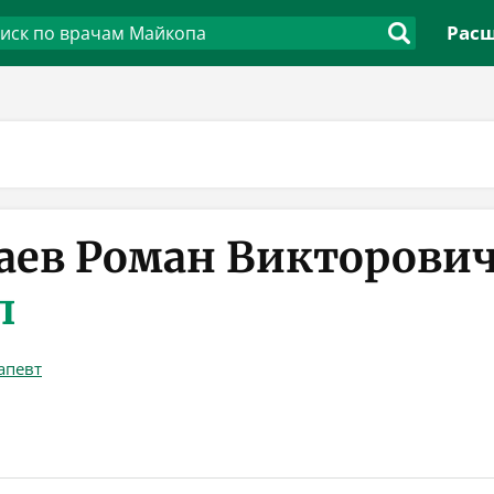
Расш
аев Роман Викторови
п
апевт