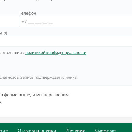
Телефон
ьно)
оответствии с
политикой конфиденциальности
 диагнозов. Запись подтверждает клиника.
й в форме выше, и мы перезвоним.
у.
ние
Отзывы и оценки
Лечение
Смежные