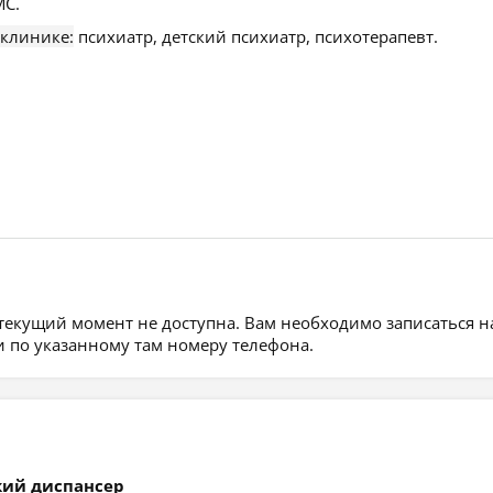
С.
 клинике:
психиатр, детский психиатр, психотерапевт.
 текущий момент не доступна. Вам необходимо записаться н
 по указанному там номеру телефона.
кий диспансер