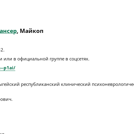
ансер
, Майкоп
32
.
 или в официальной группе в соцсетях.
--p1ai/
ыгейский республиканский клинический психоневрологиче
ович.