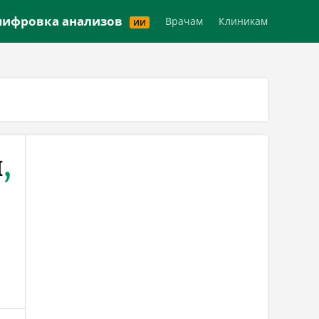
Версия для слабовидящих
ифровка анализов
Врачам
Клиникам
ИИ
ч
,