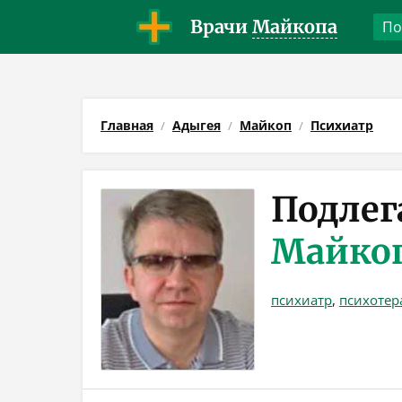
Врачи
Майкопа
Главная
Адыгея
Майкоп
Психиатр
Подлег
Майко
психиатр
,
психотер