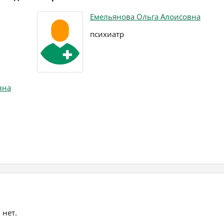
Емельянова Ольга Алоисовна
психиатр
вна
 нет.