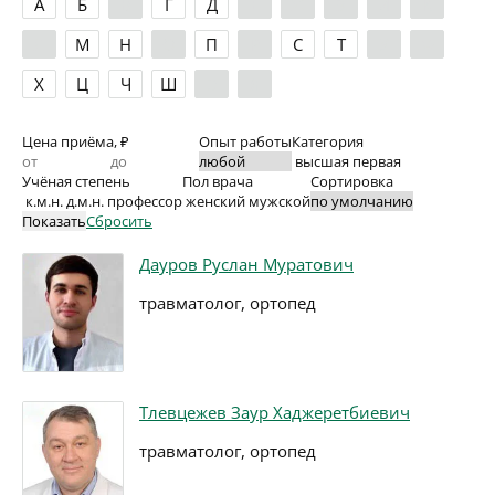
А
Б
В
Г
Д
Е
Ж
З
И
К
Л
М
Н
О
П
Р
С
Т
У
Ф
Х
Ц
Ч
Ш
Э
Я
Цена приёма, ₽
Опыт работы
Категория
высшая
первая
Учёная степень
Пол врача
Сортировка
к.м.н.
д.м.н.
профессор
женский
мужской
Показать
Сбросить
Дауров Руслан Муратович
травматолог, ортопед
Тлевцежев Заур Хаджеретбиевич
травматолог, ортопед