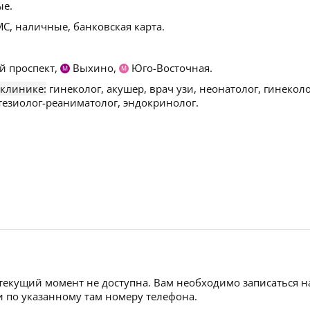
ые.
С, наличные, банковская карта.
й проспект,
Выхино,
Юго-Восточная.
М
М
 клинике:
гинеколог, акушер, врач узи, неонатолог, гинеколо
тезиолог-реаниматолог, эндокринолог.
 текущий момент не доступна. Вам необходимо записаться н
 по указанному там номеру телефона.