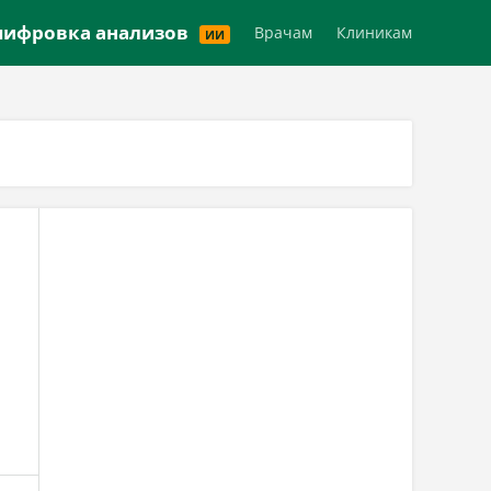
Версия для слабовидящих
ифровка анализов
Врачам
Клиникам
ИИ