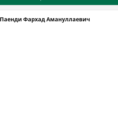
 Паенди Фархад Амануллаевич