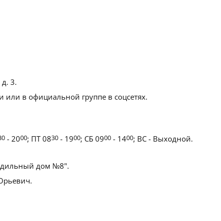
д. 3
.
 или в официальной группе в соцсетях.
30
- 20
00
; ПТ 08
30
- 19
00
; СБ 09
00
- 14
00
; ВС - Выходной.
дильный дом №8".
Юрьевич.