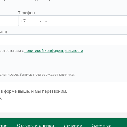
Телефон
ьно)
оответствии с
политикой конфиденциальности
 диагнозов. Запись подтверждает клиника.
й в форме выше, и мы перезвоним.
у.
ние
Отзывы и оценки
Лечение
Смежные