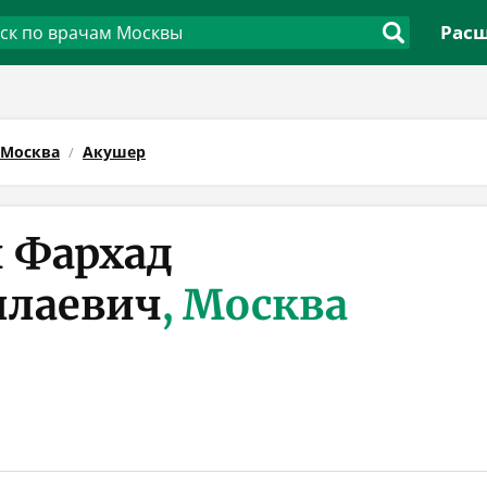
Расш
Москва
Акушер
 Фархад
ллаевич
, Москва