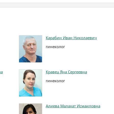
Карабин Иван Николаевич
гинеколог
на
Кравец Яна Сергеевна
гинеколог
Алиева Малахат Исмаиловна