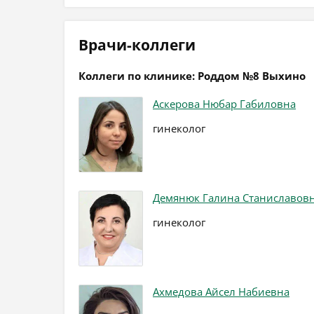
Врачи-коллеги
Коллеги по клинике: Роддом №8 Выхино
Аскерова Нюбар Габиловна
гинеколог
Демянюк Галина Станиславов
гинеколог
Ахмедова Айсел Набиевна