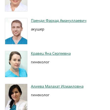
Паенди Фархад Амануллаевич
акушер
Кравец Яна Сергеевна
гинеколог
Алиева Малахат Исмаиловна
гинеколог