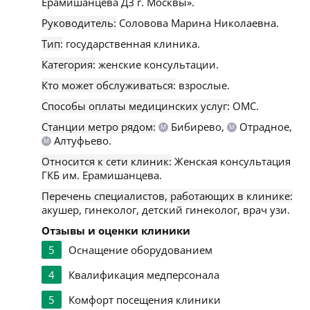
Ерамишанцева ДЗ г. Москвы».
Руководитель:
Соловова Марина Николаевна.
Тип:
государственная клиника.
Категория:
женские консультации.
Кто может обслуживаться:
взрослые.
Способы оплаты медицинских услуг:
ОМС.
Станции метро рядом:
Бибирево,
Отрадное,
М
М
Алтуфьево.
М
Относится к сети клиник:
Женская консультация
ГКБ им. Ерамишанцева.
Перечень специалистов, работающих в клинике:
акушер, гинеколог, детский гинеколог, врач узи.
Отзывы и оценки клиники
5
Оснащение оборудованием
4
Квалификация медперсонала
5
Комфорт посещения клиники