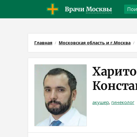
Врачи
Москвы
Главная
Московская область и г.Москва
Харито
Конст
акушер
,
гинеколог