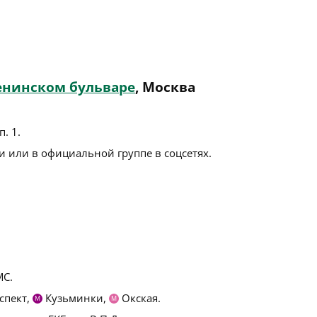
енинском бульваре
, Москва
п. 1
.
 или в официальной группе в соцсетях.
С.
спект,
Кузьминки,
Окская.
М
М