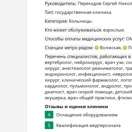
Руководитель:
Переходов Сергей Никол
Тип:
государственная клиника.
Категория:
больницы.
Кто может обслуживаться:
взрослые.
Способы оплаты медицинских услуг:
ОМ
Станции метро рядом:
Волжская,
П
М
М
Перечень специалистов, работающих в
вертебролог, нейрохирург, врач узи, с
хирург, анестезиолог-реаниматолог, тр
эндокринолог, инфекционист, невроло
хирург, клинический фармаколог, логопе
кардиолог, пульмонолог, андролог, пр
диагност, врач скорой помощи, детский
акушерка, врач общей практики, фтизиа
Отзывы и оценки клиники
4
Оснащение оборудованием
5
Квалификация медперсонала