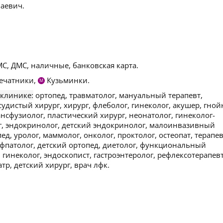
аевич.
С, ДМС, наличные, банковская карта.
ечатники,
Кузьминки.
М
 клинике:
ортопед, травматолог, мануальный терапевт,
осудистый хирург, хирург, флеболог, гинеколог, акушер, гно
ансфузиолог, пластический хирург, неонатолог, гинеколог-
г, эндокринолог, детский эндокринолог, малоинвазивный
д, уролог, маммолог, онколог, проктолог, остеопат, терапев
офпатолог, детский ортопед, диетолог, функциональный
 гинеколог, эндоскопист, гастроэнтеролог, рефлексотерапевт
тр, детский хирург, врач лфк.