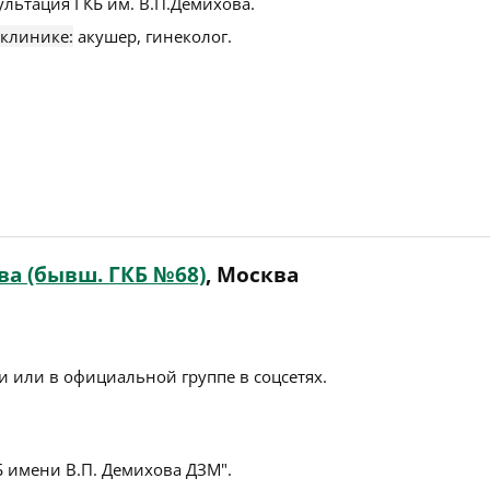
льтация ГКБ им. В.П.Демихова.
 клинике:
акушер, гинеколог.
а (бывш. ГКБ №68)
, Москва
 или в официальной группе в соцсетях.
Б имени В.П. Демихова ДЗМ".