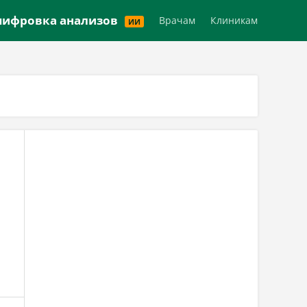
Версия для слабовидящих
ифровка анализов
Врачам
Клиникам
ИИ