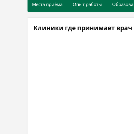
Места приёма
Опыт работы
Образова
Клиники где принимает врач