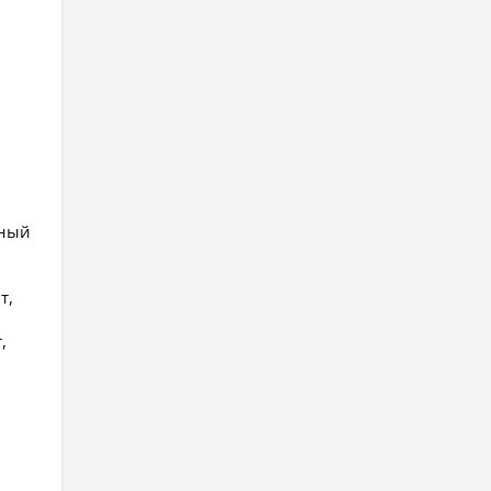
йный
т,
,