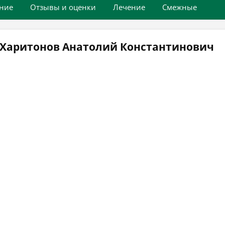
ние
Отзывы и оценки
Лечение
Смежные
 Харитонов Анатолий Константинович