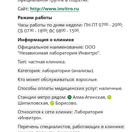
Сайт:
http://www.invitro.ru
Режим работы
Часы работы по дням недели:
ПН-ПТ 07
00
- 20
00
;
СБ 07
30
- 18
00
; ВС 08
00
- 15
00
.
Информация о клинике
Официальное наименование:
ООО
"Независимая лаборатория Инвитро".
Тип:
частная клиника.
Категория:
лаборатории (анализы).
Кто может обслуживаться:
взрослые.
Способы оплаты медицинских услуг:
наличные.
Станции метро рядом:
Алма-Атинская,
М
М
Шипиловская,
Борисово.
М
Относится к сети клиник:
Лаборатория
«Инвитро».
Перечень специалистов, работающих в клинике: