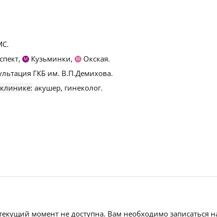
С.
спект,
Кузьминки,
Окская.
М
М
льтация ГКБ им. В.П.Демихова.
 клинике:
акушер, гинеколог.
 текущий момент не доступна. Вам необходимо записаться н