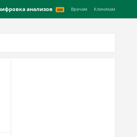
Версия для слабовидящих
ифровка анализов
Врачам
Клиникам
ИИ