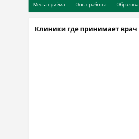
Места приёма
Опыт работы
Образова
Клиники где принимает врач 