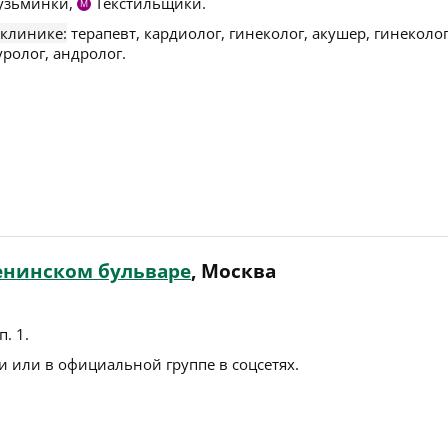
узьминки,
Текстильщики.
М
 клинике:
терапевт, кардиолог, гинеколог, акушер, гинеколог
уролог, андролог.
енинском бульваре
, Москва
п. 1
.
 или в официальной группе в соцсетях.