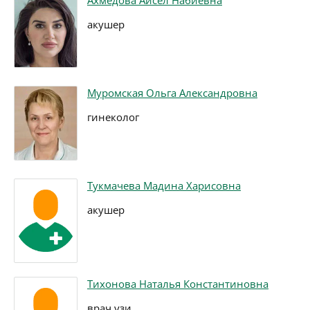
Ахмедова Айсел Набиевна
акушер
Муромская Ольга Александровна
гинеколог
Тукмачева Мадина Харисовна
акушер
Тихонова Наталья Константиновна
врач узи