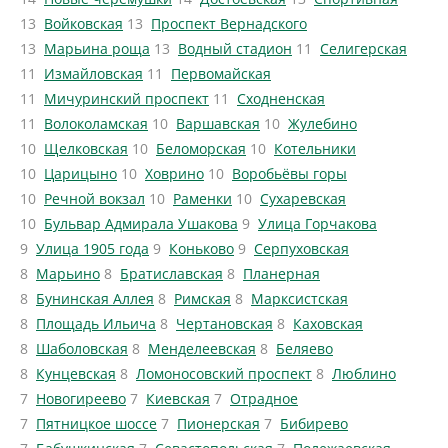
13
Войковская
13
Проспект Вернадского
13
Марьина роща
13
Водный стадион
11
Селигерская
11
Измайловская
11
Первомайская
11
Мичуринский проспект
11
Сходненская
11
Волоколамская
10
Варшавская
10
Жулебино
10
Щелковская
10
Беломорская
10
Котельники
10
Царицыно
10
Ховрино
10
Воробьёвы горы
10
Речной вокзал
10
Раменки
10
Сухаревская
10
Бульвар Адмирала Ушакова
9
Улица Горчакова
9
Улица 1905 года
9
Коньково
9
Серпуховская
8
Марьино
8
Братиславская
8
Планерная
8
Бунинская Аллея
8
Римская
8
Марксистская
8
Площадь Ильича
8
Чертановская
8
Каховская
8
Шаболовская
8
Менделеевская
8
Беляево
8
Кунцевская
8
Ломоносовский проспект
8
Люблино
7
Новогиреево
7
Киевская
7
Отрадное
7
Пятницкое шоссе
7
Пионерская
7
Бибирево