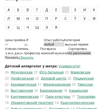
А
Б
В
Г
Д
Е
Ж
З
И
К
Л
М
Н
О
П
Р
С
Т
У
Ф
Х
Ц
Ч
Ш
Э
Я
Цена приёма, ₽
Опыт работы
Категория
высшая
первая
Учёная степень
Пол врача
Сортировка
к.м.н.
д.м.н.
профессор
женский
мужской
Показать
Сбросить
Детский аллерголог у метро:
Университет
26
Фрунзенская
23
Юго-Западная
23
Маяковская
23
Профсоюзная
22
Деловой центр
22
Пушкинская
22
Академическая
21
Международная
20
Тверская
20
Выставочная
20
Баррикадная
18
Каширская
18
Кантемировская
17
Парк культуры
17
Тропарёво
16
Лермонтовский проспект
14
Краснопресненская
14
Новые черемушки
14
Достоевская
13
Спортивная