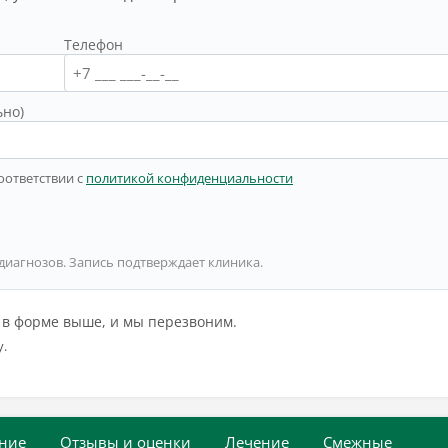
Телефон
ьно)
оответствии с
политикой конфиденциальности
 диагнозов. Запись подтверждает клиника.
й в форме выше, и мы перезвоним.
у.
ние
Отзывы и оценки
Лечение
Смежные