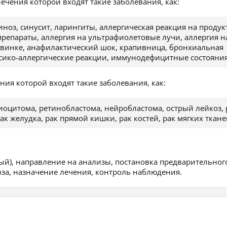
 лечения которой входят такие заболевания, как:
ноз, синусит, ларингиты, аллергическая реакция на продук
репараты, аллергия на ультрафиолетовые лучи, аллергия н
 Квинке, анафилактический шок, крапивница, бронхиальная
ксико-аллергические реакции, иммунодефицитные состояния
ения которой входят такие заболевания, как:
иоцитома, ретинобластома, нейробластома, острый лейкоз, 
ак желудка, рак прямой кишки, рак костей, рак мягких ткане
ый), направление на анализы, постановка предварительног
оза, назначение лечения, контроль наблюдения.