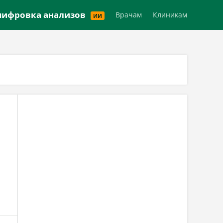
Версия для слабовидящих
ифровка анализов
Врачам
Клиникам
ИИ