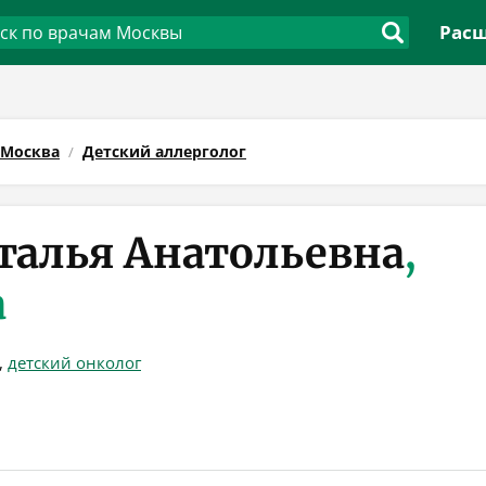
Расш
Москва
Детский аллерголог
талья Анатольевна
,
а
,
детский онколог