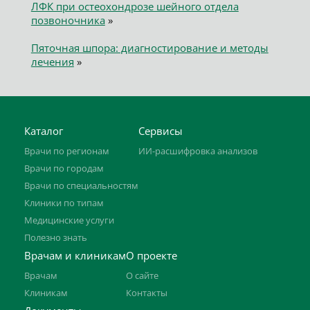
ЛФК при остеохондрозе шейного отдела
позвоночника
»
Пяточная шпора: диагностирование и методы
лечения
»
Каталог
Сервисы
Врачи по регионам
ИИ-расшифровка анализов
Врачи по городам
Врачи по специальностям
Клиники по типам
Медицинские услуги
Полезно знать
Врачам и клиникам
О проекте
Врачам
О сайте
Клиникам
Контакты