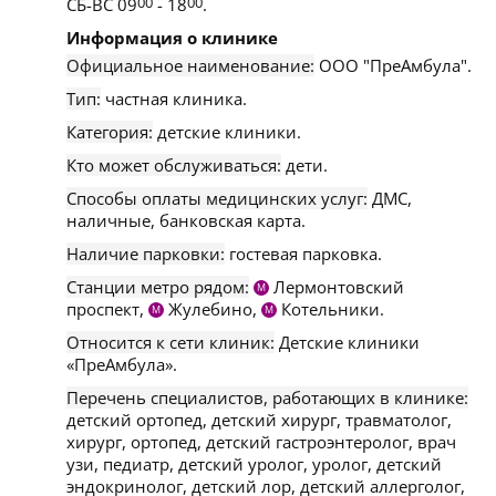
СБ-ВС 09
00
- 18
00
.
Информация о клинике
Официальное наименование:
ООО "ПреАмбула".
Тип:
частная клиника.
Категория:
детские клиники.
Кто может обслуживаться:
дети.
Способы оплаты медицинских услуг:
ДМС,
наличные, банковская карта.
Наличие парковки:
гостевая парковка.
Станции метро рядом:
Лермонтовский
М
проспект,
Жулебино,
Котельники.
М
М
Относится к сети клиник:
Детские клиники
«ПреАмбула».
Перечень специалистов, работающих в клинике:
детский ортопед, детский хирург, травматолог,
хирург, ортопед, детский гастроэнтеролог, врач
узи, педиатр, детский уролог, уролог, детский
эндокринолог, детский лор, детский аллерголог,