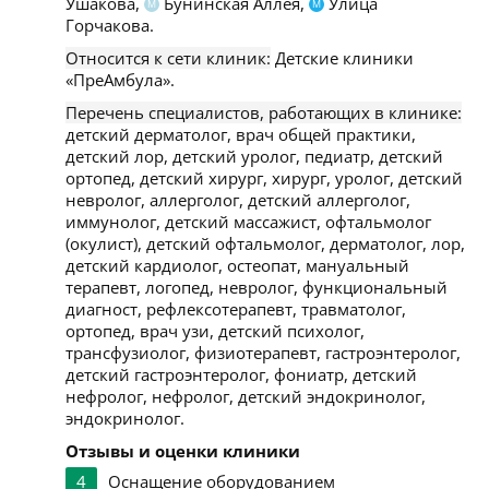
Ушакова,
Бунинская Аллея,
Улица
М
М
Горчакова.
Относится к сети клиник:
Детские клиники
«ПреАмбула».
Перечень специалистов, работающих в клинике:
детский дерматолог, врач общей практики,
детский лор, детский уролог, педиатр, детский
ортопед, детский хирург, хирург, уролог, детский
невролог, аллерголог, детский аллерголог,
иммунолог, детский массажист, офтальмолог
(окулист), детский офтальмолог, дерматолог, лор,
детский кардиолог, остеопат, мануальный
терапевт, логопед, невролог, функциональный
диагност, рефлексотерапевт, травматолог,
ортопед, врач узи, детский психолог,
трансфузиолог, физиотерапевт, гастроэнтеролог,
детский гастроэнтеролог, фониатр, детский
нефролог, нефролог, детский эндокринолог,
эндокринолог.
Отзывы и оценки клиники
4
Оснащение оборудованием