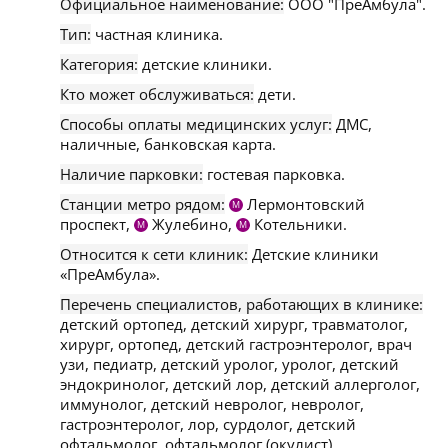
Официальное наименование:
ООО "ПреАмбула".
Тип:
частная клиника.
Категория:
детские клиники.
Кто может обслуживаться:
дети.
Способы оплаты медицинских услуг:
ДМС,
наличные, банковская карта.
Наличие парковки:
гостевая парковка.
Станции метро рядом:
Лермонтовский
М
проспект,
Жулебино,
Котельники.
М
М
Относится к сети клиник:
Детские клиники
«ПреАмбула».
Перечень специалистов, работающих в клинике:
детский ортопед, детский хирург, травматолог,
хирург, ортопед, детский гастроэнтеролог, врач
узи, педиатр, детский уролог, уролог, детский
эндокринолог, детский лор, детский аллерголог,
иммунолог, детский невролог, невролог,
гастроэнтеролог, лор, сурдолог, детский
офтальмолог, офтальмолог (окулист),