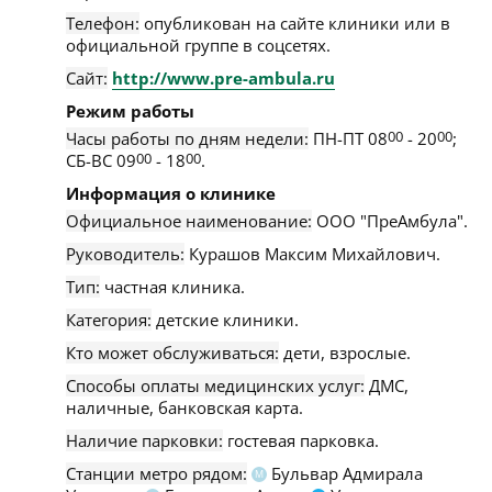
Телефон:
опубликован на сайте клиники или в
официальной группе в соцсетях.
Сайт:
http://www.pre-ambula.ru
Режим работы
Часы работы по дням недели:
ПН-ПТ 08
00
- 20
00
;
СБ-ВС 09
00
- 18
00
.
Информация о клинике
Официальное наименование:
ООО "ПреАмбула".
Руководитель:
Курашов Максим Михайлович.
Тип:
частная клиника.
Категория:
детские клиники.
Кто может обслуживаться:
дети, взрослые.
Способы оплаты медицинских услуг:
ДМС,
наличные, банковская карта.
Наличие парковки:
гостевая парковка.
Станции метро рядом:
Бульвар Адмирала
М