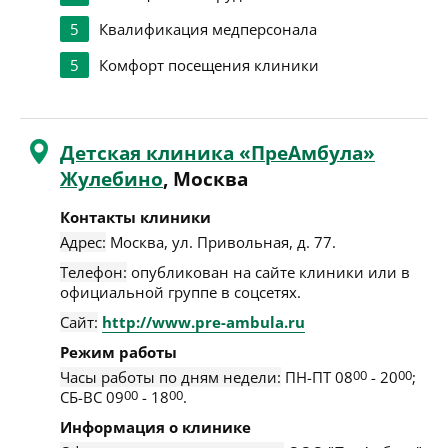
5
Квалификация медперсонала
5
Комфорт посещения клиники
Детская клиника «ПреАмбула»
Жулебино
, Москва
Контакты клиники
Адрес:
Москва
,
ул. Привольная, д. 77
.
Телефон:
опубликован на сайте клиники или в
официальной группе в соцсетях.
Сайт:
http://www.pre-ambula.ru
Режим работы
Часы работы по дням недели:
ПН-ПТ 08
00
- 20
00
;
СБ-ВС 09
00
- 18
00
.
Информация о клинике