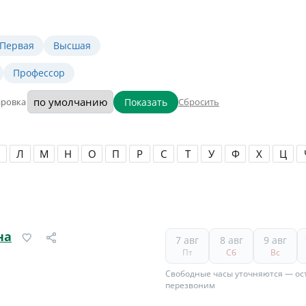
Первая
Высшая
Профессор
Показать
ировка
Сбросить
Л
М
Н
О
П
Р
С
Т
У
Ф
Х
Ц
на
7 авг
8 авг
9 авг
Пт
Сб
Вс
Свободные часы уточняются — ост
перезвоним