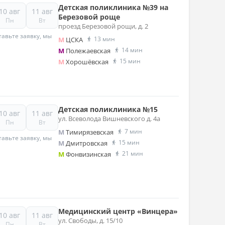
Детская поликлиника №39 на
10 авг
11 авг
Березовой роще
Пн
Вт
проезд Березовой рощи, д. 2
авьте заявку, мы
13 мин
M
ЦСКА
14 мин
M
Полежаевская
15 мин
M
Хорошёвская
Детская поликлиника №15
10 авг
11 авг
ул. Всеволода Вишневского д. 4а
Пн
Вт
7 мин
M
Тимирязевская
авьте заявку, мы
15 мин
M
Дмитровская
21 мин
M
Фонвизинская
Медицинский центр «Винцера»
10 авг
11 авг
ул. Свободы, д. 15/10
Пн
Вт