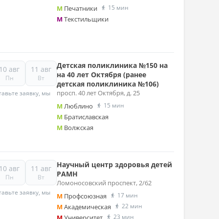
15 мин
M
Печатники
M
Текстильщики
Детская поликлиника №150 на
10 авг
11 авг
на 40 лет Октября (ранее
Пн
Вт
детская поликлиника №106)
просп. 40 лет Октября, д. 25
авьте заявку, мы
15 мин
M
Люблино
M
Братиславская
M
Волжская
Научный центр здоровья детей
10 авг
11 авг
РАМН
Пн
Вт
Ломоносовский проспект, 2/62
авьте заявку, мы
17 мин
M
Профсоюзная
22 мин
M
Академическая
23 мин
M
Университет