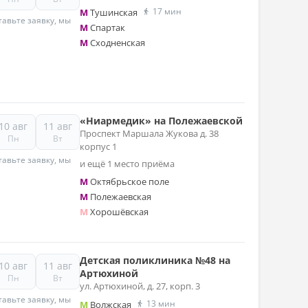
17 мин
M
Тушинская
авьте заявку, мы
M
Спартак
M
Сходненская
«Ниармедик» на Полежаевской
10 авг
11 авг
Проспект Маршала Жукова д. 38
Пн
Вт
корпус 1
авьте заявку, мы
и ещё 1 место приёма
M
Октябрьское поле
M
Полежаевская
M
Хорошёвская
Детская поликлиника №48 на
10 авг
11 авг
Артюхиной
Пн
Вт
ул. Артюхиной, д. 27, корп. 3
авьте заявку, мы
13 мин
M
Волжская