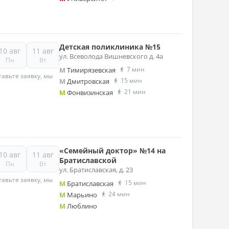
Детская поликлиника №15
10 авг
11 авг
ул. Всеволода Вишневского д. 4а
Пн
Вт
7 мин
M
Тимирязевская
авьте заявку, мы
15 мин
M
Дмитровская
21 мин
M
Фонвизинская
«Семейный доктор» №14 на
10 авг
11 авг
Братиславской
Пн
Вт
ул. Братиславская, д. 23
авьте заявку, мы
15 мин
M
Братиславская
24 мин
M
Марьино
M
Люблино