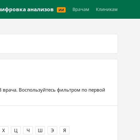
Версия для слабовидящих
ифровка анализов
Врачам
Клиникам
ИИ
93 врача. Воспользуйтесь фильтром по первой
Х
Ц
Ч
Ш
Э
Я