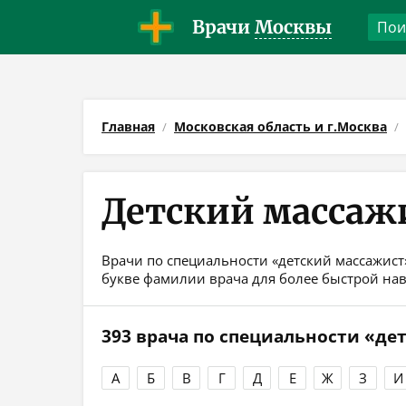
Врачи
Москвы
Главная
Московская область и г.Москва
Детский массаж
Врачи по специальности «детский массажист»
букве фамилии врача для более быстрой на
393 врача по специальности «де
А
Б
В
Г
Д
Е
Ж
З
И