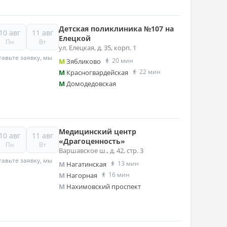
Детская поликлиника №107 на
10 авг
11 авг
Елецкой
Пн
Вт
ул. Елецкая, д. 35, корп. 1
авьте заявку, мы
20 мин
M
Зябликово
22 мин
M
Красногвардейская
M
Домодедовская
Медицинский центр
10 авг
11 авг
«Драгоценность»
Пн
Вт
Варшавское ш., д. 42, стр. 3
авьте заявку, мы
13 мин
M
Нагатинская
16 мин
M
Нагорная
M
Нахимовский проспект