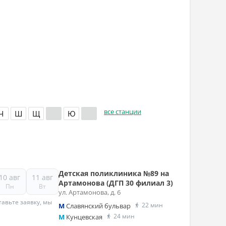
все станции
Ч
Ш
Щ
Э
Ю
Я
Детская поликлиника №89 на
10 авг
11 авг
Артамонова (ДГП 30 филиал 3)
Пн
Вт
ул. Артамонова, д. 6
авьте заявку, мы
22 мин
M
Славянский бульвар
24 мин
M
Кунцевская