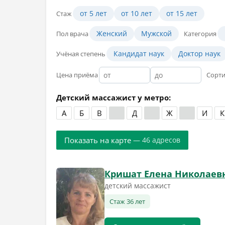
от 5 лет
от 10 лет
от 15 лет
Стаж
Женский
Мужской
Пол врача
Категория
Кандидат наук
Доктор наук
Учёная степень
Цена приёма
Сорт
Детский массажист у метро:
А
Б
В
Г
Д
Е
Ж
З
И
К
Показать на карте
— 46 адресов
Кришат Елена Николаев
детский массажист
Стаж 36 лет