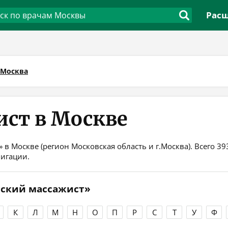
Расш
Москва
ист в Москве
 в Москве (регион Московская область и г.Москва). Всего 3
вигации.
тский массажист»
К
Л
М
Н
О
П
Р
С
Т
У
Ф