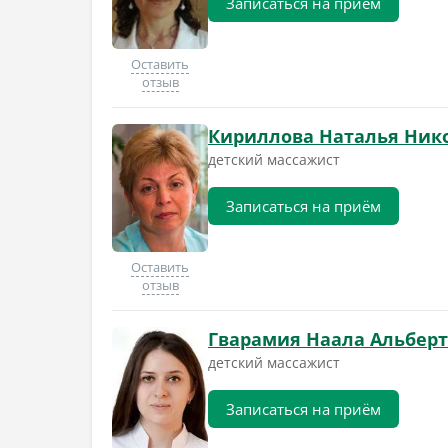
Записаться на приём
Оставить
отзыв
Кириллова Наталья Ник
детский массажист
Записаться на приём
Оставить
отзыв
Гварамия Наала Альбер
детский массажист
Записаться на приём