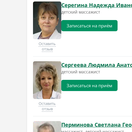
Серегина Надежда Иван
детский массажист
Записаться на приём
Оставить
отзыв
Сергеева Людмила Анат
детский массажист
Записаться на приём
Оставить
отзыв
Перминова Светлана Ге
массажист, детский массажист