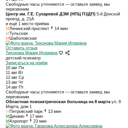
Свободные часы уточняются — оставьте заявку, мы
перезвоним
Центр им. Г.Е. Сухаревой ДЗМ (НПЦ ПЗДП)
5-й Донской
проезд, д. 21А
и ещё 1 место приёма
M
Ленинский проспект
14 мин
M
Тульская
M
Шаболовская
Оставить отзыв
Тихонова Мария Игоревна
детский психиатр
Записаться на приём
10 авг
Пн
11 авг
Вт
12 авг
Ср
13 авг
Чт
14 авг
Пт
Свободные часы уточняются — оставьте заявку, мы
перезвоним
Областная психиатрическая больница на 8 марта
ул. 8
Марта, дом 1
M
Петровский парк
13 мин
M
Динамо
17 мин
M
Аэропорт
23 мин