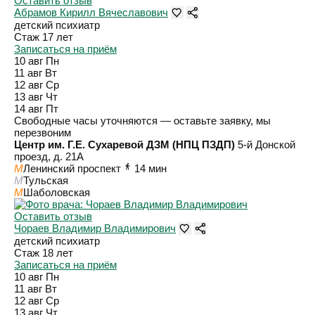
Оставить отзыв
Абрамов Кирилл Вячеславович
детский психиатр
Стаж 17 лет
Записаться на приём
10 авг
Пн
11 авг
Вт
12 авг
Ср
13 авг
Чт
14 авг
Пт
Свободные часы уточняются — оставьте заявку, мы
перезвоним
Центр им. Г.Е. Сухаревой ДЗМ (НПЦ ПЗДП)
5-й Донской
проезд, д. 21А
M
Ленинский проспект
14 мин
M
Тульская
M
Шаболовская
Оставить отзыв
Чораев Владимир Владимирович
детский психиатр
Стаж 18 лет
Записаться на приём
10 авг
Пн
11 авг
Вт
12 авг
Ср
13 авг
Чт