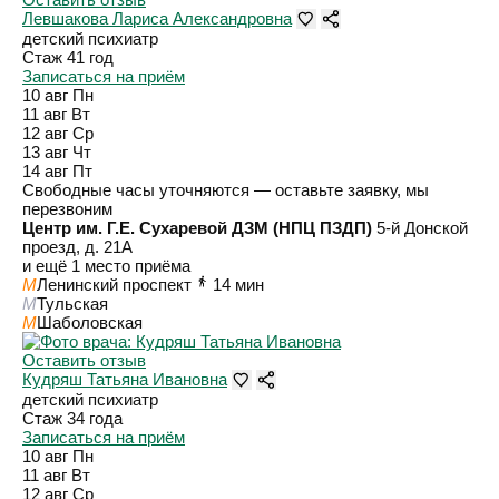
Левшакова Лариса Александровна
детский психиатр
Стаж 41 год
Записаться на приём
10 авг
Пн
11 авг
Вт
12 авг
Ср
13 авг
Чт
14 авг
Пт
Свободные часы уточняются — оставьте заявку, мы
перезвоним
Центр им. Г.Е. Сухаревой ДЗМ (НПЦ ПЗДП)
5-й Донской
проезд, д. 21А
и ещё 1 место приёма
M
Ленинский проспект
14 мин
M
Тульская
M
Шаболовская
Оставить отзыв
Кудряш Татьяна Ивановна
детский психиатр
Стаж 34 года
Записаться на приём
10 авг
Пн
11 авг
Вт
12 авг
Ср