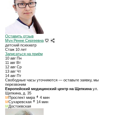
Оставить отзыв
Мун Ренне Сергеевна
детский психиатр
Стаж 10 лет
Записаться на приём
10 авг
Пн
11 авг
Вт
12 авг
Ср
13 авг
Чт
14 авг
Пт
Свободные часы уточняются — оставьте заявку, мы
перезвоним
Европейский медицинский центр на Щепкина
ул.
Щепкина, д. 35
M
Проспект мира
4 мин
M
Сухаревская
14 мин
M
Достоевская