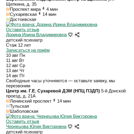
Щепкина, д. 35
M
Проспект мира
4 мин
M
Сухаревская
14 мин
M
Достоевская
Оставить отзыв
Дорина Ирина Владимировна
детский психиатр
Стаж 12 лет
Записаться на приём
10 авг
Пн
11 авг
Вт
12 авг
Ср
13 авг
Чт
14 авг
Пт
Свободные часы уточняются — оставьте заявку, мы
перезвоним
Центр им. Г.Е. Сухаревой ДЗМ (НПЦ ПЗДП)
5-й Донской
проезд, д. 21А
M
Ленинский проспект
14 мин
M
Тульская
M
Шаболовская
Оставить отзыв
Чернецова Юлия Викторовна
детский психиатр