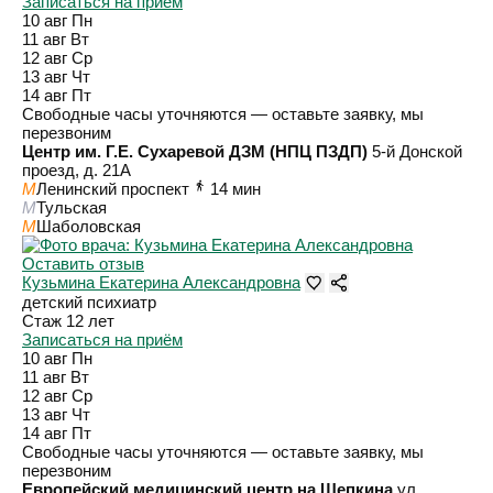
Записаться на приём
10 авг
Пн
11 авг
Вт
12 авг
Ср
13 авг
Чт
14 авг
Пт
Свободные часы уточняются — оставьте заявку, мы
перезвоним
Центр им. Г.Е. Сухаревой ДЗМ (НПЦ ПЗДП)
5-й Донской
проезд, д. 21А
M
Ленинский проспект
14 мин
M
Тульская
M
Шаболовская
Оставить отзыв
Кузьмина Екатерина Александровна
детский психиатр
Стаж 12 лет
Записаться на приём
10 авг
Пн
11 авг
Вт
12 авг
Ср
13 авг
Чт
14 авг
Пт
Свободные часы уточняются — оставьте заявку, мы
перезвоним
Европейский медицинский центр на Щепкина
ул.