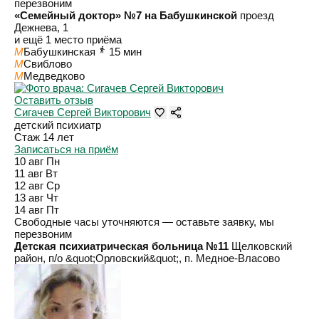
перезвоним
«Семейный доктор» №7 на Бабушкинской
проезд
Дежнева, 1
и ещё 1 место приёма
M
Бабушкинская
15 мин
M
Свиблово
M
Медведково
Оставить отзыв
Сигачев Сергей Викторович
детский психиатр
Стаж 14 лет
Записаться на приём
10 авг
Пн
11 авг
Вт
12 авг
Ср
13 авг
Чт
14 авг
Пт
Свободные часы уточняются — оставьте заявку, мы
перезвоним
Детская психиатрическая больница №11
Щелковский
район, п/о &quot;Орловский&quot;, п. Медное-Власово