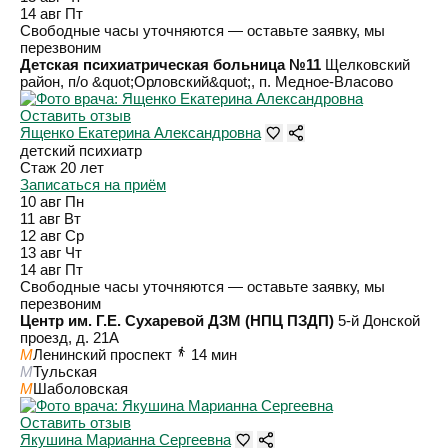
14 авг
Пт
Свободные часы уточняются — оставьте заявку, мы
перезвоним
Детская психиатрическая больница №11
Щелковский
район, п/о &quot;Орловский&quot;, п. Медное-Власово
Оставить отзыв
Ященко Екатерина Александровна
детский психиатр
Стаж 20 лет
Записаться на приём
10 авг
Пн
11 авг
Вт
12 авг
Ср
13 авг
Чт
14 авг
Пт
Свободные часы уточняются — оставьте заявку, мы
перезвоним
Центр им. Г.Е. Сухаревой ДЗМ (НПЦ ПЗДП)
5-й Донской
проезд, д. 21А
M
Ленинский проспект
14 мин
M
Тульская
M
Шаболовская
Оставить отзыв
Якушина Марианна Сергеевна