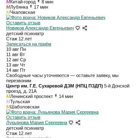
M
Китай-город
8 мин
M
Лубянка
17 мин
M
Чкаловская
Оставить отзыв
Новиков Александр Евгеньевич
детский психиатр
Стаж 12 лет
Записаться на приём
10 авг
Пн
11 авг
Вт
12 авг
Ср
13 авг
Чт
14 авг
Пт
Свободные часы уточняются — оставьте заявку, мы
перезвоним
Центр им. Г.Е. Сухаревой ДЗМ (НПЦ ПЗДП)
5-й Донской
проезд, д. 21А
M
Ленинский проспект
14 мин
M
Тульская
M
Шаболовская
Оставить отзыв
Лукьянова Мария Сергеевна
детский психиатр
Стаж 12 лет