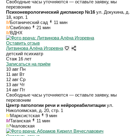
Свободные часы уточняются — оставьте заявку, мы
перезвоним
Психоневрологический диспансер №16
ул. Докукина, д.
18, корп. 1
M
Ботанический сад
11 мин
M
Свиблово
21 мин
M
ВДНХ
Оставить отзыв
Литвинова Алёна Игоревна
детский психиатр
Стаж 16 лет
Записаться на приём
10 авг
Пн
11 авг
Вт
12 авг
Ср
13 авг
Чт
14 авг
Пт
Свободные часы уточняются — оставьте заявку, мы
перезвоним
Центр патологии речи и нейрореабилитации
ул.
Николоямская, д. 20, стр. 1
M
Марксистская
9 мин
M
Таганская
11 мин
M
Чкаловская