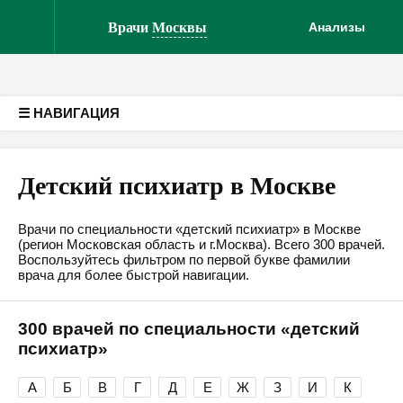
Версия для слабовидящих
Врачи
Москвы
Анализы
☰ НАВИГАЦИЯ
Детский психиатр в Москве
Врачи по специальности «детский психиатр» в Москве
(регион Московская область и г.Москва). Всего 300 врачей.
Воспользуйтесь фильтром по первой букве фамилии
врача для более быстрой навигации.
300 врачей по специальности «детский
психиатр»
А
Б
В
Г
Д
Е
Ж
З
И
К