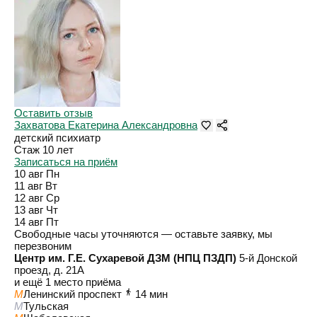
Оставить отзыв
Захватова Екатерина Александровна
детский психиатр
Стаж 10 лет
Записаться на приём
10 авг
Пн
11 авг
Вт
12 авг
Ср
13 авг
Чт
14 авг
Пт
Свободные часы уточняются — оставьте заявку, мы
перезвоним
Центр им. Г.Е. Сухаревой ДЗМ (НПЦ ПЗДП)
5-й Донской
проезд, д. 21А
и ещё 1 место приёма
M
Ленинский проспект
14 мин
M
Тульская