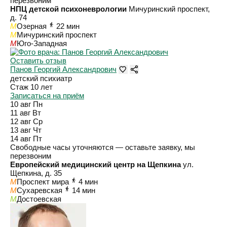
перезвоним
НПЦ детской психоневрологии
Мичуринский проспект,
д. 74
M
Озерная
22 мин
M
Мичуринский проспект
M
Юго-Западная
Оставить отзыв
Панов Георгий Александрович
детский психиатр
Стаж 10 лет
Записаться на приём
10 авг
Пн
11 авг
Вт
12 авг
Ср
13 авг
Чт
14 авг
Пт
Свободные часы уточняются — оставьте заявку, мы
перезвоним
Европейский медицинский центр на Щепкина
ул.
Щепкина, д. 35
M
Проспект мира
4 мин
M
Сухаревская
14 мин
M
Достоевская