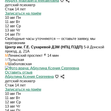
Андрух Маргарита Михайловна
детский психиатр
Стаж 14 лет
Записаться на приём
10 авг
Пн
11 авг
Вт
12 авг
Ср
13 авг
Чт
14 авг
Пт
Свободные часы уточняются — оставьте заявку, мы
перезвоним
Центр им. Г.Е. Сухаревой ДЗМ (НПЦ ПЗДП)
5-й Донской
проезд, д. 21А
M
Ленинский проспект
14 мин
M
Тульская
M
Шаболовская
Оставить отзыв
Абдулина Ксения Сергеевна
детский психиатр
Стаж 14 лет
Записаться на приём
10 авг
Пн
11 авг
Вт
12 авг
Ср
13 авг
Чт
14 авг
Пт