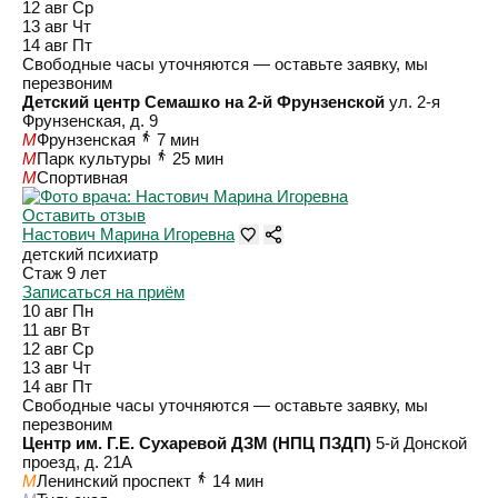
12 авг
Ср
13 авг
Чт
14 авг
Пт
Свободные часы уточняются — оставьте заявку, мы
перезвоним
Детский центр Семашко на 2-й Фрунзенской
ул. 2-я
Фрунзенская, д. 9
M
Фрунзенская
7 мин
M
Парк культуры
25 мин
M
Спортивная
Оставить отзыв
Настович Марина Игоревна
детский психиатр
Стаж 9 лет
Записаться на приём
10 авг
Пн
11 авг
Вт
12 авг
Ср
13 авг
Чт
14 авг
Пт
Свободные часы уточняются — оставьте заявку, мы
перезвоним
Центр им. Г.Е. Сухаревой ДЗМ (НПЦ ПЗДП)
5-й Донской
проезд, д. 21А
M
Ленинский проспект
14 мин