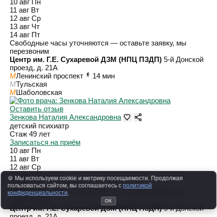
10 авг
Пн
11 авг
Вт
12 авг
Ср
13 авг
Чт
14 авг
Пт
Свободные часы уточняются — оставьте заявку, мы
перезвоним
Центр им. Г.Е. Сухаревой ДЗМ (НПЦ ПЗДП)
5-й Донской
проезд, д. 21А
M
Ленинский проспект
14 мин
M
Тульская
M
Шаболовская
Оставить отзыв
Зенкова Наталия Александровна
детский психиатр
Стаж 49 лет
Записаться на приём
10 авг
Пн
11 авг
Вт
12 авг
Ср
13 авг
Чт
🍪 Мы используем cookie и метрику посещаемости. Продолжая
14 авг
Пт
пользоваться сайтом, вы соглашаетесь с
политикой
Свободные часы уточняются — оставьте заявку, мы
конфиденциальности
.
перезвоним
ОК
Центр им. Г.Е. Сухаревой ДЗМ (НПЦ ПЗДП)
5-й Донской
проезд, д. 21А