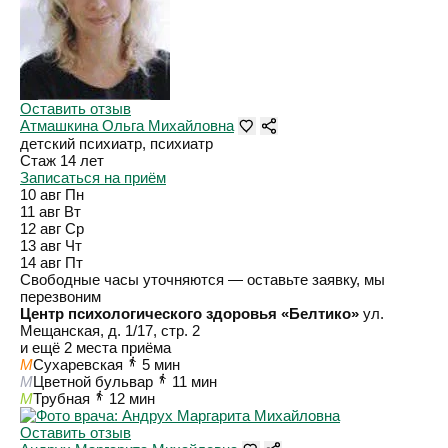
Оставить отзыв
Атмашкина Ольга Михайловна
детский психиатр, психиатр
Стаж 14 лет
Записаться на приём
10 авг
Пн
11 авг
Вт
12 авг
Ср
13 авг
Чт
14 авг
Пт
Свободные часы уточняются — оставьте заявку, мы
перезвоним
Центр психологического здоровья «Белтико»
ул.
Мещанская, д. 1/17, стр. 2
и ещё 2 места приёма
M
Сухаревская
5 мин
M
Цветной бульвар
11 мин
M
Трубная
12 мин
Оставить отзыв