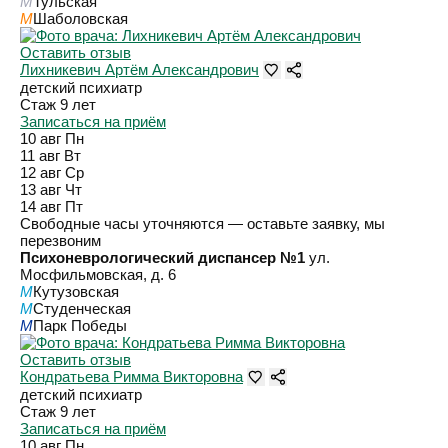
M
Тульская
M
Шаболовская
Оставить отзыв
Лихникевич Артём Александрович
детский психиатр
Стаж 9 лет
Записаться на приём
10 авг
Пн
11 авг
Вт
12 авг
Ср
13 авг
Чт
14 авг
Пт
Свободные часы уточняются — оставьте заявку, мы
перезвоним
Психоневрологический диспансер №1
ул.
Мосфильмовская, д. 6
M
Кутузовская
M
Студенческая
M
Парк Победы
Оставить отзыв
Кондратьева Римма Викторовна
детский психиатр
Стаж 9 лет
Записаться на приём
10 авг
Пн