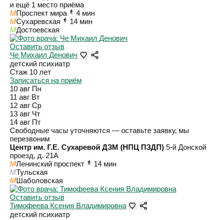
и ещё 1 место приёма
M
Проспект мира
4 мин
M
Сухаревская
14 мин
M
Достоевская
Оставить отзыв
Че Михаил Денович
детский психиатр
Стаж 10 лет
Записаться на приём
10 авг
Пн
11 авг
Вт
12 авг
Ср
13 авг
Чт
14 авг
Пт
Свободные часы уточняются — оставьте заявку, мы
перезвоним
Центр им. Г.Е. Сухаревой ДЗМ (НПЦ ПЗДП)
5-й Донской
проезд, д. 21А
M
Ленинский проспект
14 мин
M
Тульская
M
Шаболовская
Оставить отзыв
Тимофеева Ксения Владимировна
детский психиатр