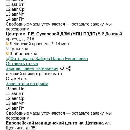
11 авг
Вт
12 авг
Ср
13 авг
Чт
14 авг
Пт
Свободные часы уточняются — оставьте заявку, мы
перезвоним
Центр им. Г.Е. Сухаревой ДЗМ (НПЦ ПЗДП)
5-й Донской
проезд, д. 21А
M
Ленинский проспект
14 мин
M
Тульская
M
Шаболовская
Оставить отзыв
Зайцев Павел Евгеньевич
детский психиатр, психиатр
Стаж 9 лет
Записаться на приём
10 авг
Пн
11 авг
Вт
12 авг
Ср
13 авг
Чт
14 авг
Пт
Свободные часы уточняются — оставьте заявку, мы
перезвоним
Европейский медицинский центр на Щепкина
ул.
Щепкина, д. 35