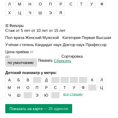
Л
М
Н
О
П
Р
С
Т
У
Ф
Х
Ц
Ч
Ш
Э
Я
☰ Фильтры
Стаж
от 5 лет
от 10 лет
от 15 лет
Пол врача
Женский
Мужской
Категория
Первая
Высшая
Учёная степень
Кандидат наук
Доктор наук
Профессор
Цена приёма
Сортировка
Показать
Сбросить
Детский психиатр у метро:
А
Б
В
Г
Д
Е
Ж
З
И
К
Л
М
Н
О
П
Р
С
Т
У
Ф
Х
Ц
все станции
Ч
Ш
Щ
Э
Ю
Я
Показать на карте
— 26 адресов