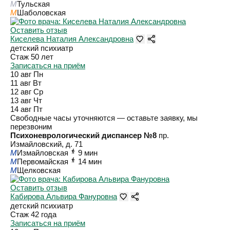
M
Тульская
M
Шаболовская
Оставить отзыв
Киселева Наталия Александровна
детский психиатр
Стаж 50 лет
Записаться на приём
10 авг
Пн
11 авг
Вт
12 авг
Ср
13 авг
Чт
14 авг
Пт
Свободные часы уточняются — оставьте заявку, мы
перезвоним
Психоневрологический диспансер №8
пр.
Измайловский, д. 71
M
Измайловская
9 мин
M
Первомайская
14 мин
M
Щелковская
Оставить отзыв
Кабирова Альвира Фануровна
детский психиатр
Стаж 42 года
Записаться на приём