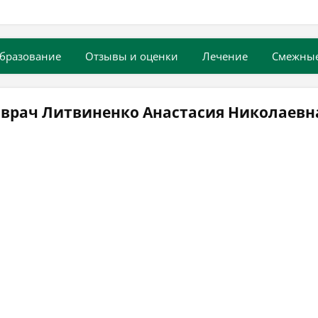
бразование
Отзывы и оценки
Лечение
Смежны
 врач Литвиненко Анастасия Николаевн