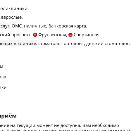
поликлиники.
 взрослые.
слуг:
ОМС, наличные, банковская карта.
кий проспект,
Фрунзенская,
Спортивная.
М
М
ающих в клинике:
стоматолог-ортодонт, детский стоматолог,
ем
ала
ики
 приём
сание на текущий момент не доступна. Вам необходимо
ьный сайт клиники или по указанному там номеру телефона