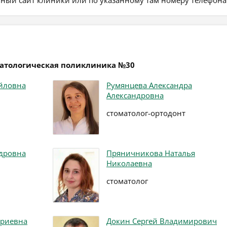
матологическая поликлиника №30
йловна
Румянцева Александра
Александровна
стоматолог-ортодонт
дровна
Пряничникова Наталья
Николаевна
стоматолог
ериевна
Докин Сергей Владимирович