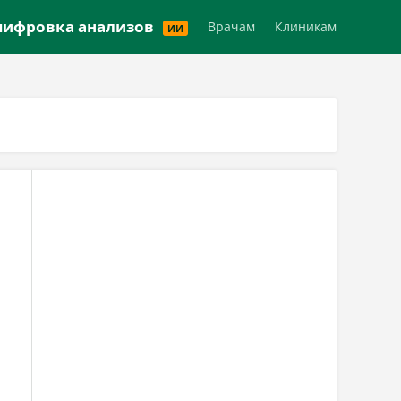
Версия для слабовидящих
ифровка анализов
Врачам
Клиникам
ИИ