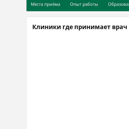
Места приёма
Опыт работы
Образова
Клиники где принимает врач