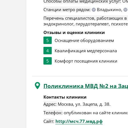
Способы оплаты медицинских услуг:
ОМ
Станции метро рядом:
Владыкино,
М
М
Перечень специалистов, работающих в
эндокринолог, гирудотерапевт, психоте
Отзывы и оценки клиники
5
Оснащение оборудованием
4
Квалификация медперсонала
5
Комфорт посещения клиники
Поликлиника МВД №2 на Зац
Контакты клиники
Адрес:
Москва
,
ул. Зацепа, д. 38
.
Телефон:
опубликован на сайте клиники
Сайт:
http://мсч.77.мвд.рф