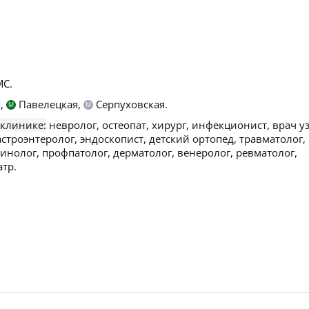
С.
,
Павелецкая,
Серпуховская.
М
М
 клинике:
невролог, остеопат, хирург, инфекционист, врач уз
строэнтеролог, эндоскопист, детский ортопед, травматолог,
инолог, профпатолог, дерматолог, венеролог, ревматолог,
тр.