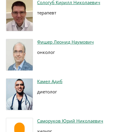
Сологуб Кирилл Николаевич
терапевт
Фишер Леонид Наумович
онколог
Камел Адиб
диетолог
Саморуков Юрий Николаевич
хирург