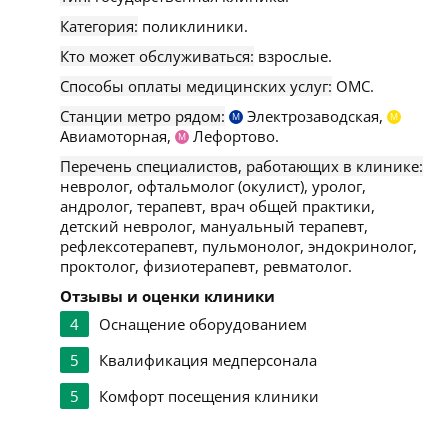
Категория:
поликлиники.
Кто может обслуживаться:
взрослые.
Способы оплаты медицинских услуг:
ОМС.
Станции метро рядом:
Электрозаводская,
М
М
Авиамоторная,
Лефортово.
М
Перечень специалистов, работающих в клинике:
невролог, офтальмолог (окулист), уролог,
андролог, терапевт, врач общей практики,
детский невролог, мануальный терапевт,
рефлексотерапевт, пульмонолог, эндокринолог,
проктолог, физиотерапевт, ревматолог.
Отзывы и оценки клиники
4
Оснащение оборудованием
5
Квалификация медперсонала
5
Комфорт посещения клиники