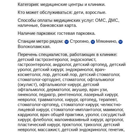
Категория:
медицинские центры и клиники.
Кто может обслуживаться:
дети, взрослые.
Способы оплаты медицинских услуг:
ОМС, ДМС,
наличные, банковская карта.
Наличие парковки:
гостевая парковка.
Станции метро рядом:
Строгино,
Мякинино,
М
М
М
Волоколамская.
Перечень специалистов, работающих в клинике:
детский гастроэнтеролог, эндоскопист,
гастроэнтеролог, андролог, детский ортопед, детский
уролог, детский хирург, эндокринолог, врач-
косметолог, лор, детский лор, детский стоматолог,
стоматолог-ортодонт, стоматолог, офтальмолог
(окулист), офтальмолог-хирург, детский
офтальмолог, дерматолог, акушер, врач узи,
гинеколог, педиатр, рентгенолог, лазерный хирург,
невролог, травматолог, хирург, ортопед, терапевт,
стоматолог-ортопед, стоматолог-хирург, челюстно-
лицевой хирург, стоматолог-имплантолог, маммолог,
кардиолог, врач общей практики, уролог, сосудистый
хирург, флеболог, малоинвазивный хирург, артролог,
пластический хирург, проктолог, трихолог, детский
невролог, массажист, детский эндокринолог, генетик,