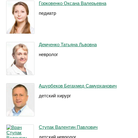
Горковенко Оксана Валерьевна
педиатр
Демченко Татьяна Львовна
невролог
Ашурбеков Бегахмед Самурханович
детский хирург
Ступак Валентин Павлович
детский невролог