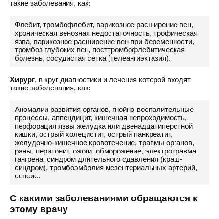
такие заболевания, как:
Флебит, тромбофлебит, варикозное расширение вен,
хроническая венозная недостаточность, трофическая
язва, варикозное расширение вен при беременности,
тромбоз глубоких вен, посттромбофлебитическая
болезнь, сосудистая сетка (телеангиэктазия).
Хирург
, в круг диагностики и лечения которой входят
такие заболевания, как:
Аномалии развития органов, гнойно-воспалительные
процессы, аппендицит, кишечная непроходимость,
перфорация язвы желудка или двенадцатиперстной
кишки, острый холецистит, острый панкреатит,
желудочно-кишечное кровотечение, травмы органов,
раны, перитонит, ожоги, обморожение, электротравма,
гангрена, синдром длительного сдавления (краш-
синдром), тромбоэмболия мезентериальных артерий,
сепсис.
С какими заболеваниями обращаются к
этому врачу