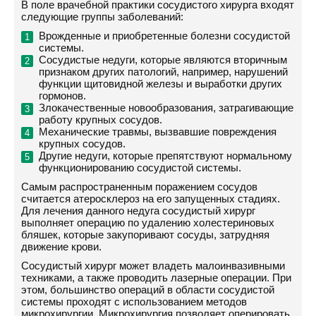
В поле врачебной практики сосудистого хирурга входят
следующие группы заболеваний:
Врожденные и приобретенные болезни сосудистой
системы.
Сосудистые недуги, которые являются вторичным
признаком других патологий, например, нарушений
функции щитовидной железы и выработки других
гормонов.
Злокачественные новообразования, затрагивающие
работу крупных сосудов.
Механические травмы, вызвавшие повреждения
крупных сосудов.
Другие недуги, которые препятствуют нормальному
функционированию сосудистой системы.
Самым распространенным поражением сосудов
считается атеросклероз на его запущенных стадиях.
Для лечения данного недуга сосудистый хирург
выполняет операцию по удалению холестериновых
бляшек, которые закупоривают сосуды, затрудняя
движение крови.
Сосудистый хирург может владеть малоинвазивными
техниками, а также проводить лазерные операции. При
этом, большинство операций в области сосудистой
системы проходят с использованием методов
микрохирургии. Микрохирургия позволяет оперировать