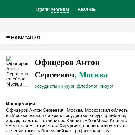
Врачам
Кли
Версия для слабовидящих
Врачи
Москвы
Анализы
☰ НАВИГАЦИЯ
Офицеров Антон
Сергеевич
, Москва
сосудистый хирург
,
флеболог
,
хирург
Информация
Офицеров Антон Сергеевич, Москва, Московская область
и г.Москва, взрослый врач: сосудистый хирург, флеболог,
хирург, работает в клиниках: Клиника «YourMed», Клиника
«Венозная Эстетическая Хирургия», специализируется на
лечении таких заболеваний как трофическая язва,