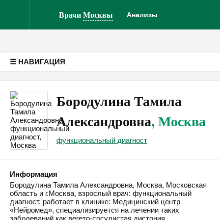
Врачам
Кли
Версия для слабовидящих
Врачи
Москвы
Анализы
☰ НАВИГАЦИЯ
Бородулина Тамила
Александровна
, Москва
функциональный диагност
Информация
Бородулина Тамила Александровна, Москва, Московская
область и г.Москва, взрослый врач: функциональный
диагност, работает в клинике: Медицинский центр
«Нейромед», специализируется на лечении таких
заболеваний как вегето-сосудистая дистония,