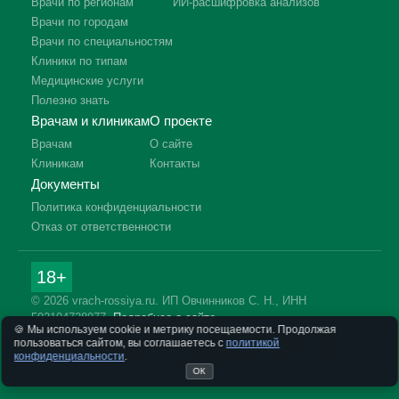
Врачи по регионам
ИИ-расшифровка анализов
Врачи по городам
Врачи по специальностям
Клиники по типам
Медицинские услуги
Полезно знать
Врачам и клиникам
О проекте
Врачам
О сайте
Клиникам
Контакты
Документы
Политика конфиденциальности
Отказ от ответственности
18+
© 2026 vrach-rossiya.ru. ИП Овчинников С. Н., ИНН
592104728977.
Подробнее о сайте
🍪 Мы используем cookie и метрику посещаемости. Продолжая
Информация на сайте не заменяет приём врача. Имеются
пользоваться сайтом, вы соглашаетесь с
политикой
противопоказания, необходима консультация специалиста.
конфиденциальности
.
ОК