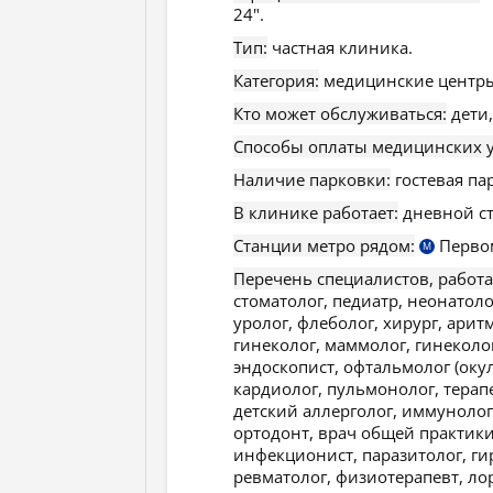
24".
Тип:
частная клиника.
Категория:
медицинские центры
Кто может обслуживаться:
дети,
Способы оплаты медицинских у
Наличие парковки:
гостевая па
В клинике работает:
дневной ст
Станции метро рядом:
Перво
М
Перечень специалистов, работ
стоматолог, педиатр, неонатоло
уролог, флеболог, хирург, арит
гинеколог, маммолог, гинеколог
эндоскопист, офтальмолог (окул
кардиолог, пульмонолог, терапе
детский аллерголог, иммунолог,
ортодонт, врач общей практики
инфекционист, паразитолог, ги
ревматолог, физиотерапевт, лор,