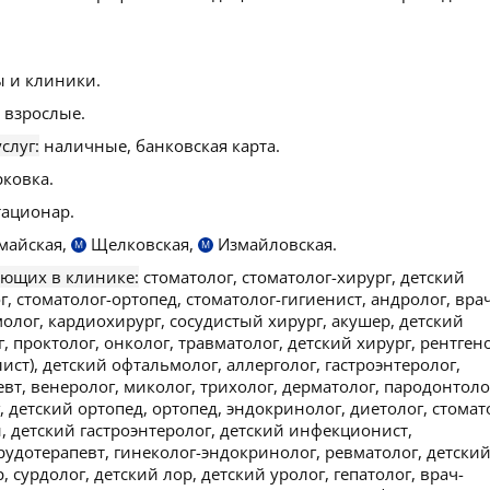
 и клиники.
 взрослые.
слуг:
наличные, банковская карта.
рковка.
ационар.
майская,
Щелковская,
Измайловская.
М
М
ающих в клинике:
стоматолог, стоматолог-хирург, детский
г, стоматолог-ортопед, стоматолог-гигиенист, андролог, врач
молог, кардиохирург, сосудистый хирург, акушер, детский
, проктолог, онколог, травматолог, детский хирург, рентген
ист), детский офтальмолог, аллерголог, гастроэнтеролог,
вт, венеролог, миколог, трихолог, дерматолог, пародонтоло
 детский ортопед, ортопед, эндокринолог, диетолог, стомат
, детский гастроэнтеролог, детский инфекционист,
рудотерапевт, гинеколог-эндокринолог, ревматолог, детски
 сурдолог, детский лор, детский уролог, гепатолог, врач-