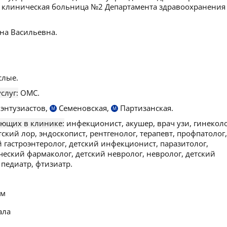
 клиническая больница №2 Департамента здравоохранения
на Васильевна.
слые.
слуг:
ОМС.
энтузиастов,
Семеновская,
Партизанская.
М
М
ающих в клинике:
инфекционист, акушер, врач узи, гинеколо
ский лор, эндоскопист, рентгенолог, терапевт, профпатолог,
й гастроэнтеролог, детский инфекционист, паразитолог,
ический фармаколог, детский невролог, невролог, детский
 педиатр, фтизиатр.
ем
ала