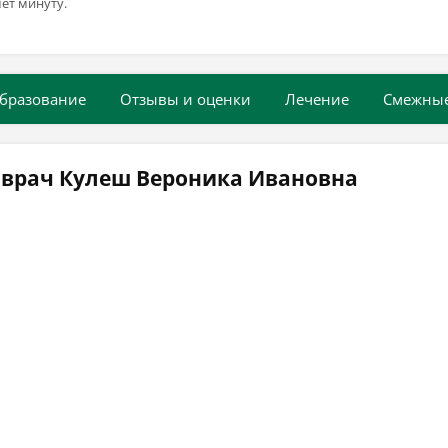
ёт минуту.
бразование
Отзывы и оценки
Лечение
Смежны
 врач Кулеш Вероника Ивановна