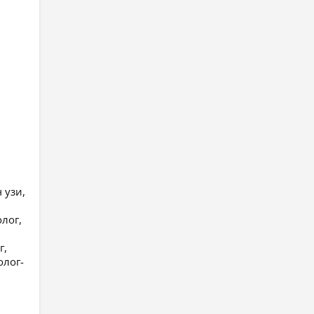
 узи,
олог,
г,
олог-
й