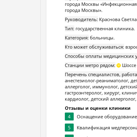
города Москвы «Инфекционная
города Москвы».
Руководитель:
Краснова Светла
Тип:
государственная клиника.
Категория:
больницы.
Кто может обслуживаться:
взро
Способы оплаты медицинских у
Станции метро рядом:
Шоссе 
М
Перечень специалистов, работ
анестезиолог-реаниматолог, дет
аллерголог, иммунолог, детски
гастроэнтеролог, хирург, клин
кардиолог, детский аллерголог,
Отзывы и оценки клиники
4
Оснащение оборудовани
5
Квалификация медперсон