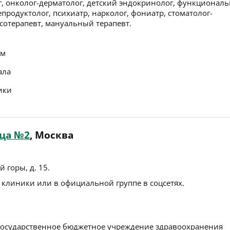
г, онколог-дерматолог, детский эндокринолог, функционал
епродуктолог, психиатр, нарколог, фониатр, стоматолог-
сотерапевт, мануальный терапевт.
ем
ала
ики
ца №2
, Москва
й горы, д. 15
.
 клиники или в официальной группе в соцсетях.
осударственное бюджетное учреждение здравоохранения