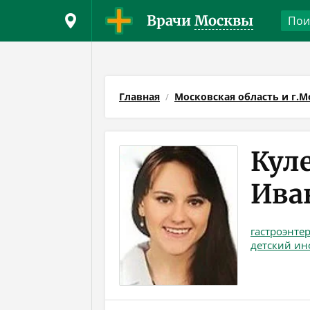
Врачи
Москвы
Главная
Московская область и г.М
Кул
Ива
гастроэнте
детский ин