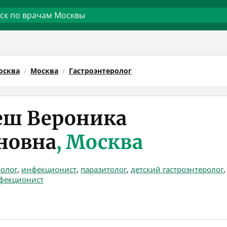
осква
Москва
Гастроэнтеролог
еш Вероника
новна
, Москва
ролог
,
инфекционист
,
паразитолог
,
детский гастроэнтеролог
,
фекционист