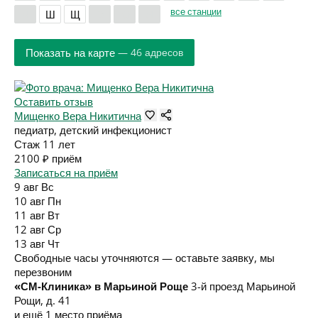
все станции
Ч
Ш
Щ
Э
Ю
Я
Показать на карте
— 46 адресов
Оставить отзыв
Мищенко Вера Никитична
педиатр, детский инфекционист
Стаж 11 лет
2100 ₽
приём
Записаться на приём
9 авг
Вс
10 авг
Пн
11 авг
Вт
12 авг
Ср
13 авг
Чт
Свободные часы уточняются — оставьте заявку, мы
перезвоним
«СМ-Клиника» в Марьиной Роще
3-й проезд Марьиной
Рощи, д. 41
и ещё 1 место приёма