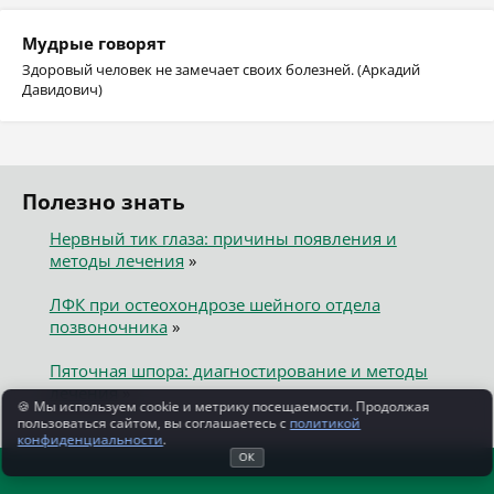
Мудрые говорят
Здоровый человек не замечает своих болезней. (Аркадий
Давидович)
Полезно знать
Нервный тик глаза: причины появления и
методы лечения
»
ЛФК при остеохондрозе шейного отдела
позвоночника
»
Пяточная шпора: диагностирование и методы
лечения
»
🍪 Мы используем cookie и метрику посещаемости. Продолжая
пользоваться сайтом, вы соглашаетесь с
политикой
конфиденциальности
.
ОК