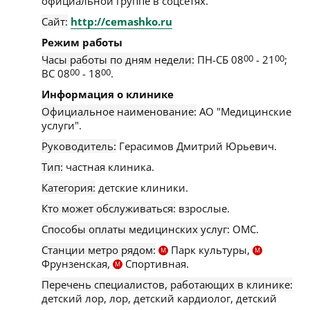
официальной группе в соцсетях.
Сайт:
http://cemashko.ru
Режим работы
Часы работы по дням недели:
ПН-СБ 08
00
- 21
00
;
ВС 08
00
- 18
00
.
Информация о клинике
Официальное наименование:
АО "Медицинские
услуги".
Руководитель:
Герасимов Дмитрий Юрьевич.
Тип:
частная клиника.
Категория:
детские клиники.
Кто может обслуживаться:
взрослые.
Способы оплаты медицинских услуг:
ОМС.
Станции метро рядом:
Парк культуры,
М
М
Фрунзенская,
Спортивная.
М
Перечень специалистов, работающих в клинике:
детский лор, лор, детский кардиолог, детский