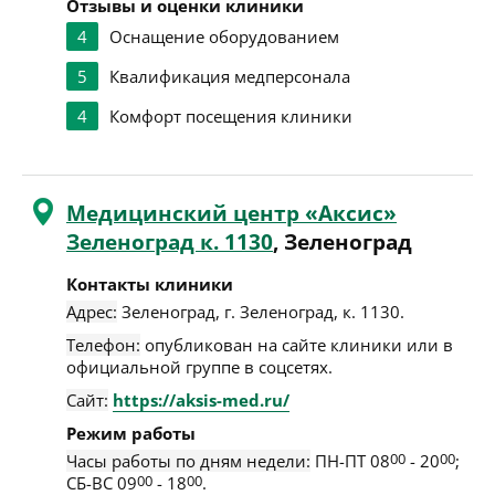
Отзывы и оценки клиники
4
Оснащение оборудованием
5
Квалификация медперсонала
4
Комфорт посещения клиники
Медицинский центр «Аксис»
Зеленоград к. 1130
, Зеленоград
Контакты клиники
Адрес:
Зеленоград
,
г. Зеленоград, к. 1130
.
Телефон:
опубликован на сайте клиники или в
официальной группе в соцсетях.
Сайт:
https://aksis-med.ru/
Режим работы
Часы работы по дням недели:
ПН-ПТ 08
00
- 20
00
;
СБ-ВС 09
00
- 18
00
.