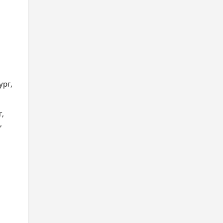
ург,
г,
,