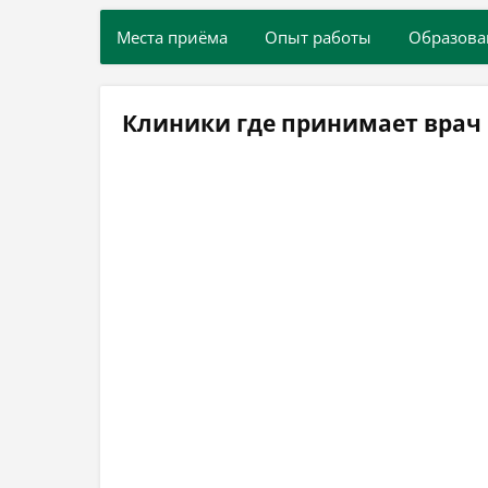
Места приёма
Опыт работы
Образова
Клиники где принимает врач 