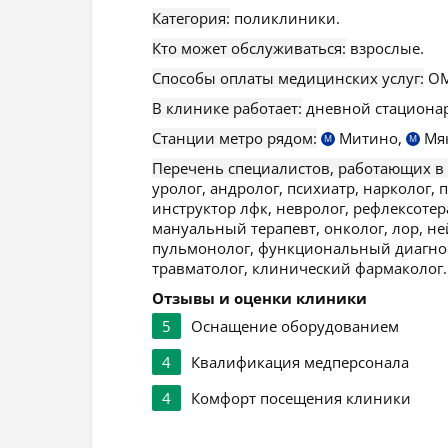
Категория:
поликлиники.
Кто может обслуживаться:
взрослые.
Способы оплаты медицинских услуг:
ОМ
В клинике работает:
дневной стационар
Станции метро рядом:
Митино,
Мя
М
М
Перечень специалистов, работающих в
уролог, андролог, психиатр, нарколог, 
инструктор лфк, невролог, рефлексотер
мануальный терапевт, онколог, лор, не
пульмонолог, функциональный диагност,
травматолог, клинический фармаколог.
Отзывы и оценки клиники
5
Оснащение оборудованием
4
Квалификация медперсонала
4
Комфорт посещения клиники