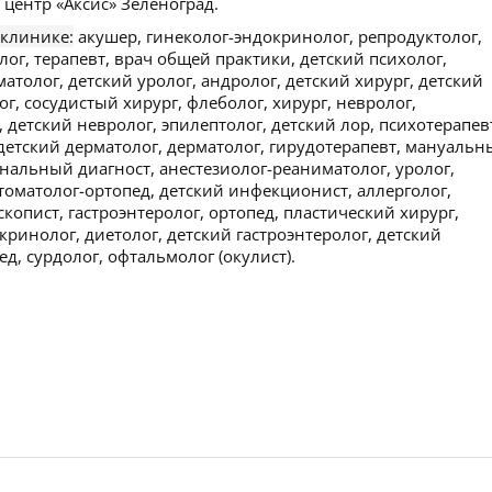
ентр «Аксис» Зеленоград.
 клинике:
акушер, гинеколог-эндокринолог, репродуктолог,
лог, терапевт, врач общей практики, детский психолог,
матолог, детский уролог, андролог, детский хирург, детский
г, сосудистый хирург, флеболог, хирург, невролог,
 детский невролог, эпилептолог, детский лор, психотерапев
 детский дерматолог, дерматолог, гирудотерапевт, мануаль
ональный диагност, анестезиолог-реаниматолог, уролог,
стоматолог-ортопед, детский инфекционист, аллерголог,
копист, гастроэнтеролог, ортопед, пластический хирург,
кринолог, диетолог, детский гастроэнтеролог, детский
д, сурдолог, офтальмолог (окулист).