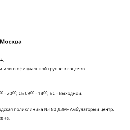
 Москва
 4
.
 или в официальной группе в соцсетях.
00
- 20
00
; СБ 09
00
- 18
00
; ВС - Выходной.
одская поликлиника №180 ДЗМ» Амбулаторый центр.
вна.