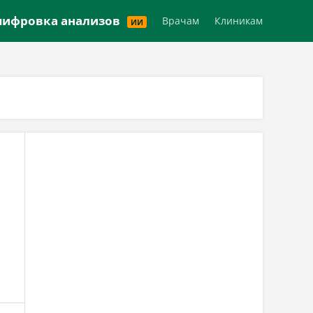
Версия для слабовидящих
ифровка анализов
Врачам
Клиникам
ИИ