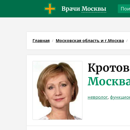
Врачи
Москвы
Главная
Московская область и г.Москва
Кротов
Москв
невролог
,
функцио