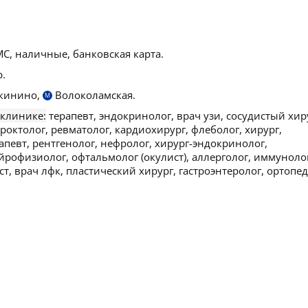
С, наличные, банковская карта.
.
кинино,
Волоколамская.
М
 клинике:
терапевт, эндокринолог, врач узи, сосудистый хир
проктолог, ревматолог, кардиохирург, флеболог, хирург,
апевт, рентгенолог, нефролог, хирург-эндокринолог,
йрофизиолог, офтальмолог (окулист), аллерголог, иммуноло
 врач лфк, пластический хирург, гастроэнтеролог, ортопед