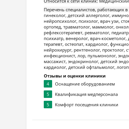
Относится к сети клиник:
Медицинский ц
Перечень специалистов, работающих в
гинеколог, детский аллерголог, иммуно
нейропсихолог, психолог, врач узи, сто
ортопед, травматолог, маммолог, онколо
рефлексотерапевт, ревматолог, педиатр,
психиатр, венеролог, врач-косметолог,
терапевт, остеопат, кардиолог, функци
нейрохирург, рентгенолог, проктолог, 
инфекционист, лор, пульмонолог, эндос
массажист, эндокринолог, детский эндо
кардиолог, детский офтальмолог, логопе
Отзывы и оценки клиники
4
Оснащение оборудованием
5
Квалификация медперсонала
5
Комфорт посещения клиники