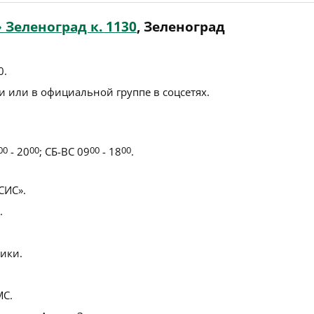
Зеленоград к. 1130
, Зеленоград
0
.
 или в официальной группе в соцсетях.
00
- 20
00
; СБ-ВС 09
00
- 18
00
.
СИС».
.
ики.
С.