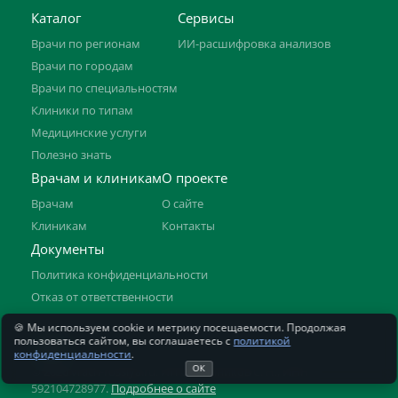
Каталог
Сервисы
Врачи по регионам
ИИ-расшифровка анализов
Врачи по городам
Врачи по специальностям
Клиники по типам
Медицинские услуги
Полезно знать
Врачам и клиникам
О проекте
Врачам
О сайте
Клиникам
Контакты
Документы
Политика конфиденциальности
Отказ от ответственности
🍪 Мы используем cookie и метрику посещаемости. Продолжая
пользоваться сайтом, вы соглашаетесь с
политикой
18+
конфиденциальности
.
ОК
© 2026 vrach-rossiya.ru. ИП Овчинников С. Н., ИНН
592104728977.
Подробнее о сайте