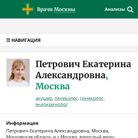
Версия для слабовидящих
Врачи
Москвы
Анализы
☰ НАВИГАЦИЯ
Петрович Екатерина
Александровна
,
Москва
акушер
,
гинеколог
,
гинеколог-
эндокринолог
Информация
Петрович Екатерина Александровна, Москва,
Московская область и г.Москва, взрослый врач: