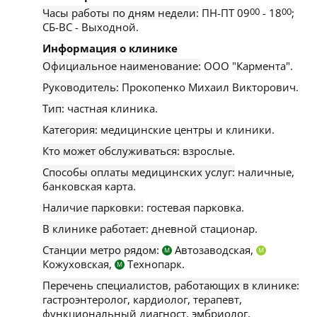
Часы работы по дням недели:
ПН-ПТ 09
00
- 18
00
;
СБ-ВС - Выходной.
Информация о клинике
Официальное наименование:
ООО "Кармента".
Руководитель:
Прокопенко Михаил Викторович.
Тип:
частная клиника.
Категория:
медицинские центры и клиники.
Кто может обслуживаться:
взрослые.
Способы оплаты медицинских услуг:
наличные,
банковская карта.
Наличие парковки:
гостевая парковка.
В клинике работает:
дневной стационар.
Станции метро рядом:
Автозаводская,
М
М
Кожуховская,
Технопарк.
М
Перечень специалистов, работающих в клинике:
гастроэнтеролог, кардиолог, терапевт,
функциональный диагност, эмбриолог,