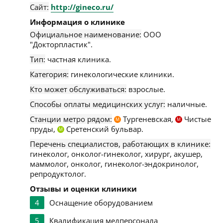
Сайт:
http://gineco.ru/
Информация о клинике
Официальное наименование:
ООО
"Докторпластик".
Тип:
частная клиника.
Категория:
гинекологические клиники.
Кто может обслуживаться:
взрослые.
Способы оплаты медицинских услуг:
наличные.
Станции метро рядом:
Тургеневская,
Чистые
М
М
пруды,
Сретенский бульвар.
М
Перечень специалистов, работающих в клинике:
гинеколог, онколог-гинеколог, хирург, акушер,
маммолог, онколог, гинеколог-эндокринолог,
репродуктолог.
Отзывы и оценки клиники
4
Оснащение оборудованием
5
Квалификация медперсонала