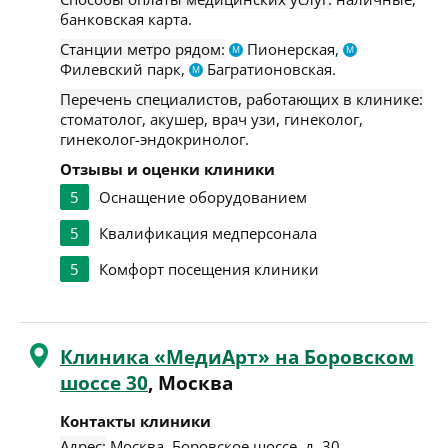
банковская карта.
Станции метро рядом:
Пионерская,
М
М
Филевский парк,
Багратионовская.
М
Перечень специалистов, работающих в клинике:
стоматолог, акушер, врач узи, гинеколог,
гинеколог-эндокринолог.
Отзывы и оценки клиники
5
Оснащение оборудованием
5
Квалификация медперсонала
5
Комфорт посещения клиники
Клиника «МедиАрт» на Боровском
шоссе 30
, Москва
Контакты клиники
Адрес:
Москва
,
Боровское шоссе, д. 30
.