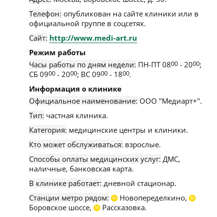
Телефон:
опубликован на сайте клиники или в
официальной группе в соцсетях.
Сайт:
http://www.medi-art.ru
Режим работы
Часы работы по дням недели:
ПН-ПТ 08
00
- 20
00
;
СБ 09
00
- 20
00
; ВС 09
00
- 18
00
.
Информация о клинике
Официальное наименование:
ООО "Медиарт+".
Тип:
частная клиника.
Категория:
медицинские центры и клиники.
Кто может обслуживаться:
взрослые.
Способы оплаты медицинских услуг:
ДМС,
наличные, банковская карта.
В клинике работает:
дневной стационар.
Станции метро рядом:
Новопеределкино,
М
М
Боровское шоссе,
Рассказовка.
М