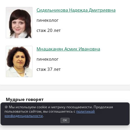
Сидельникова Надежда Дмитриевна
гинеколог
стаж 20 лет
Мнацаканян Асмик Ивановна
гинеколог
стаж 37 лет
Мудрые говорят
Чай и кофе в отличие от водки дают возможность провести
🍪 Мы используем cookie и метрику посещаемости. Продолжая
беседу на равных, правда, со значительно меньшим
пользоваться сайтом, вы соглашаетесь с
политикой
конфиденциальности
.
моральным удовлетворением. (Г. Ратнер)
ОК