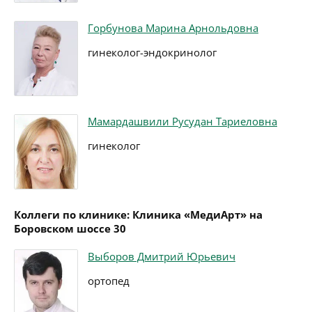
Горбунова Марина Арнольдовна
гинеколог-эндокринолог
Мамардашвили Русудан Тариеловна
гинеколог
Коллеги по клинике: Клиника «МедиАрт» на
Боровском шоссе 30
Выборов Дмитрий Юрьевич
ортопед