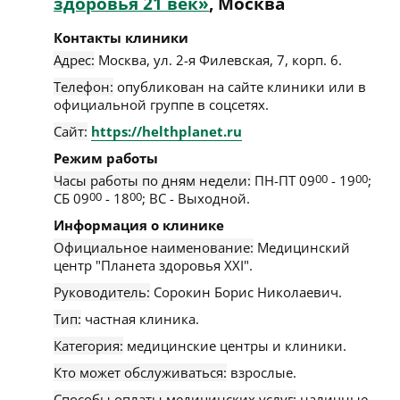
здоровья 21 век»
, Москва
Контакты клиники
Адрес:
Москва
,
ул. 2-я Филевская, 7, корп. 6
.
Телефон:
опубликован на сайте клиники или в
официальной группе в соцсетях.
Сайт:
https://helthplanet.ru
Режим работы
Часы работы по дням недели:
ПН-ПТ 09
00
- 19
00
;
СБ 09
00
- 18
00
; ВС - Выходной.
Информация о клинике
Официальное наименование:
Медицинский
центр "Планета здоровья XXI".
Руководитель:
Сорокин Борис Николаевич.
Тип:
частная клиника.
Категория:
медицинские центры и клиники.
Кто может обслуживаться:
взрослые.
Способы оплаты медицинских услуг:
наличные,