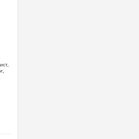
ист,
г,