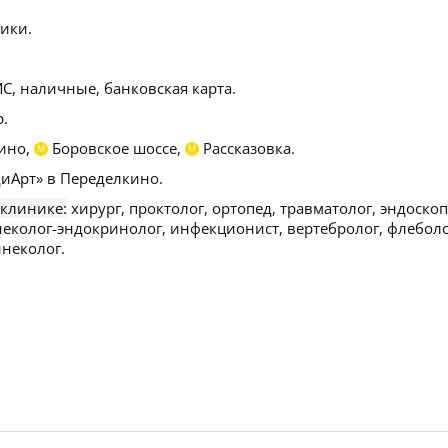
ики.
С, наличные, банковская карта.
.
ино,
Боровское шоссе,
Рассказовка.
М
М
иАрт» в Переделкино.
 клинике:
хирург, проктолог, ортопед, травматолог, эндоскоп
гинеколог-эндокринолог, инфекционист, вертебролог, флеболо
инеколог.