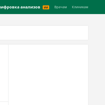
Версия для слабовидящих
ифровка анализов
Врачам
Клиникам
ИИ