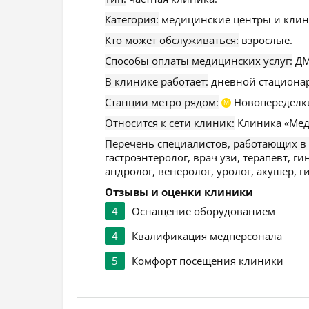
Категория:
медицинские центры и клин
Кто может обслуживаться:
взрослые.
Способы оплаты медицинских услуг:
ДМ
В клинике работает:
дневной стационар
Станции метро рядом:
Новопеределк
М
Относится к сети клиник:
Клиника «Мед
Перечень специалистов, работающих в
гастроэнтеролог, врач узи, терапевт, 
андролог, венеролог, уролог, акушер, г
Отзывы и оценки клиники
4
Оснащение оборудованием
4
Квалификация медперсонала
5
Комфорт посещения клиники