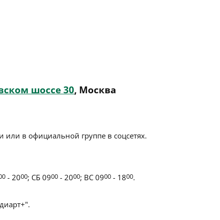
вском шоссе 30
, Москва
 или в официальной группе в соцсетях.
00
- 20
00
; СБ 09
00
- 20
00
; ВС 09
00
- 18
00
.
иарт+".