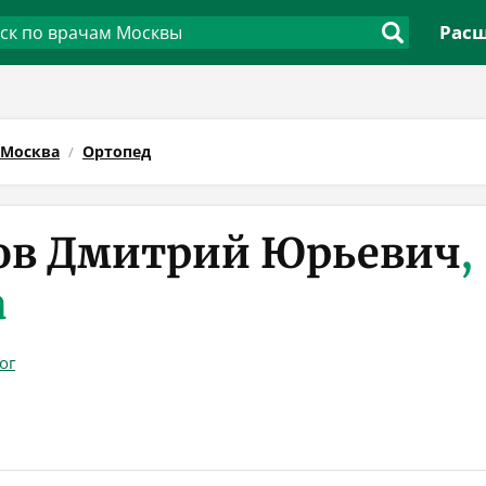
Расш
Москва
Ортопед
ов Дмитрий Юрьевич
,
а
ог