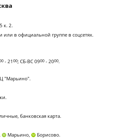
сква
5 к. 2
.
 или в официальной группе в соцсетях.
00
- 21
00
; СБ-ВС 09
00
- 20
00
.
 "Марьино".
ки.
личные, банковская карта.
,
Марьино,
Борисово.
М
М