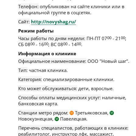
Телефон:
опубликован на сайте клиники или в
официальной группе в соцсетях.
Сайт:
http://novyshag.ru/
Режим работы
Часы работы по дням недели:
ПН-ПТ 07
00
- 21
00
;
СБ 08
00
- 16
00
; ВС 08
00
- 14
00
.
Информация о клинике
Официальное наименование:
ООО "Новый шаг".
Тип:
частная клиника.
Категория:
специализированные клиники.
Кто может обслуживаться:
дети, взрослые.
Способы оплаты медицинских услуг:
наличные,
банковская карта.
Станции метро рядом:
Третьяковская,
М
М
Новокузнецкая,
Павелецкая.
М
Перечень специалистов, работающих в клинике:
реабилитолог, инструктор лфк, массажист,