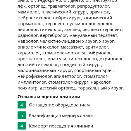
онколог, эндокринолог, диетолог, инструктор
лфк, ортопед, травматолог, репродуктолог,
маммолог, пластический хирург, врач лфк,
нейропсихолог, нейрохирург, клинический
фармаколог, терапевт, пульмонолог, уролог,
андролог, гинеколог, акушер, рефлексотерапевт,
радиолог, вертебролог, мануальный терапевт,
невролог, челюстно-лицевой хирург, хирург,
онколог-гинеколог, массажист, аритмолог,
кардиолог, стоматолог-ортопед, эмбриолог,
профпатолог, врач узи, гинеколог-эндокринолог,
детский гинеколог, сосудистый хирург,
малоинвазивный хирург, спортивный врач,
нейрофизиолог, эпилептолог, стоматолог-
имплантолог, стоматолог-хирург, нарколог,
психиатр, детский ортопед, торакальный хирург.
Отзывы и оценки клиники
4
Оснащение оборудованием
5
Квалификация медперсонала
4
Комфорт посещения клиники