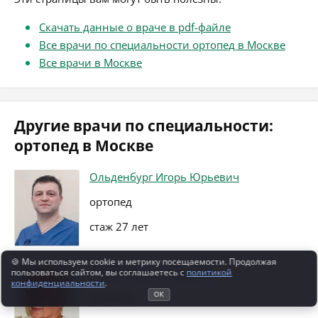
Скачать данные о враче в pdf-файле
Все врачи по специальности ортопед в Москве
Все врачи в Москве
Другие врачи по специальности:
ортопед в Москве
Ольденбург Игорь Юрьевич
ортопед
стаж 27 лет
🍪 Мы используем cookie и метрику посещаемости. Продолжая
Кацеро Ольга Петровна
пользоваться сайтом, вы соглашаетесь с
политикой
конфиденциальности
.
ОК
ортопед