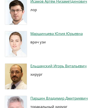
Исамов Артём Низаметдинович
лор
Маршинцева Юлия Юрьевна
врач узи
Ельшанский Игорь Витальевич
хирург
Паршин Владимир Дмитриевич
торакальный хирург