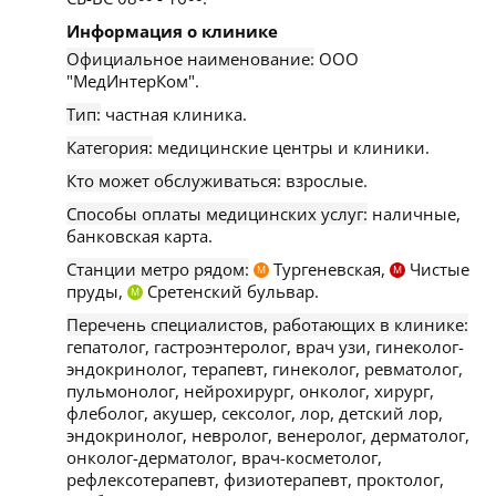
Информация о клинике
Официальное наименование:
ООО
"МедИнтерКом".
Тип:
частная клиника.
Категория:
медицинские центры и клиники.
Кто может обслуживаться:
взрослые.
Способы оплаты медицинских услуг:
наличные,
банковская карта.
Станции метро рядом:
Тургеневская,
Чистые
М
М
пруды,
Сретенский бульвар.
М
Перечень специалистов, работающих в клинике:
гепатолог, гастроэнтеролог, врач узи, гинеколог-
эндокринолог, терапевт, гинеколог, ревматолог,
пульмонолог, нейрохирург, онколог, хирург,
флеболог, акушер, сексолог, лор, детский лор,
эндокринолог, невролог, венеролог, дерматолог,
онколог-дерматолог, врач-косметолог,
рефлексотерапевт, физиотерапевт, проктолог,