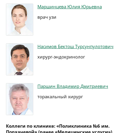
Маршинцева Юлия Юрьевна
врач узи
Насимов Бектош Турсунпулотович
хирург-эндокринолог
Паршин Владимир Дмитриевич
торакальный хирург
Коллеги по клинике: «Поликлиника №6 им.
Порхачевой» (ранее «Медицинские услуги»)