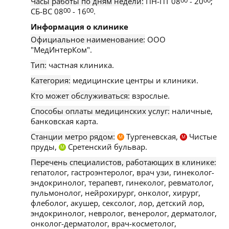
Часы работы по дням недели:
ПН-ПТ 08
00
- 20
00
;
СБ-ВС 08
00
- 16
00
.
Информация о клинике
Официальное наименование:
ООО
"МедИнтерКом".
Тип:
частная клиника.
Категория:
медицинские центры и клиники.
Кто может обслуживаться:
взрослые.
Способы оплаты медицинских услуг:
наличные,
банковская карта.
Станции метро рядом:
Тургеневская,
Чистые
М
М
пруды,
Сретенский бульвар.
М
Перечень специалистов, работающих в клинике:
гепатолог, гастроэнтеролог, врач узи, гинеколог-
эндокринолог, терапевт, гинеколог, ревматолог,
пульмонолог, нейрохирург, онколог, хирург,
флеболог, акушер, сексолог, лор, детский лор,
эндокринолог, невролог, венеролог, дерматолог,
онколог-дерматолог, врач-косметолог,