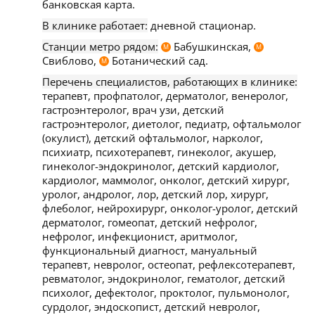
банковская карта.
В клинике работает:
дневной стационар.
Станции метро рядом:
Бабушкинская,
М
М
Свиблово,
Ботанический сад.
М
Перечень специалистов, работающих в клинике:
терапевт, профпатолог, дерматолог, венеролог,
гастроэнтеролог, врач узи, детский
гастроэнтеролог, диетолог, педиатр, офтальмолог
(окулист), детский офтальмолог, нарколог,
психиатр, психотерапевт, гинеколог, акушер,
гинеколог-эндокринолог, детский кардиолог,
кардиолог, маммолог, онколог, детский хирург,
уролог, андролог, лор, детский лор, хирург,
флеболог, нейрохирург, онколог-уролог, детский
дерматолог, гомеопат, детский нефролог,
нефролог, инфекционист, аритмолог,
функциональный диагност, мануальный
терапевт, невролог, остеопат, рефлексотерапевт,
ревматолог, эндокринолог, гематолог, детский
психолог, дефектолог, проктолог, пульмонолог,
сурдолог, эндоскопист, детский невролог,