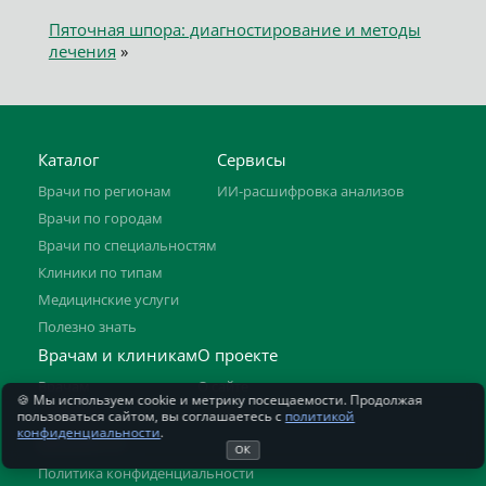
Пяточная шпора: диагностирование и методы
лечения
»
Каталог
Сервисы
Врачи по регионам
ИИ-расшифровка анализов
Врачи по городам
Врачи по специальностям
Клиники по типам
Медицинские услуги
Полезно знать
Врачам и клиникам
О проекте
Врачам
О сайте
🍪 Мы используем cookie и метрику посещаемости. Продолжая
Клиникам
Контакты
пользоваться сайтом, вы соглашаетесь с
политикой
конфиденциальности
.
Документы
ОК
Политика конфиденциальности