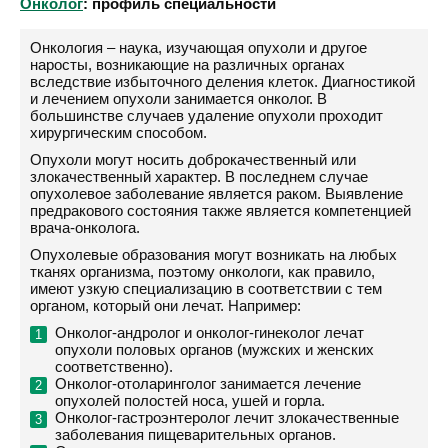
Онколог
: профиль специальности
Онкология – наука, изучающая опухоли и другое
наросты, возникающие на различных органах
вследствие избыточного деления клеток. Диагностикой
и лечением опухоли занимается онколог. В
большинстве случаев удаление опухоли проходит
хирургическим способом.
Опухоли могут носить доброкачественный или
злокачественный характер. В последнем случае
опухолевое заболевание является раком. Выявление
предракового состояния также является компетенцией
врача-онколога.
Опухолевые образования могут возникать на любых
тканях организма, поэтому онкологи, как правило,
имеют узкую специализацию в соответствии с тем
органом, который они лечат. Например:
Онколог-андролог и онколог-гинеколог лечат
опухоли половых органов (мужских и женских
соответственно).
Онколог-отоларинголог занимается лечение
опухолей полостей носа, ушей и горла.
Онколог-гастроэнтеролог лечит злокачественные
заболевания пищеварительных органов.