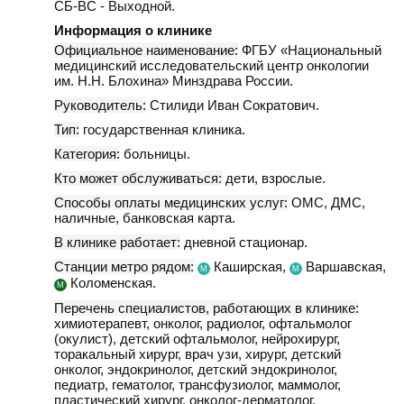
СБ-ВС - Выходной.
Информация о клинике
Официальное наименование:
ФГБУ «Национальный
медицинский исследовательский центр онкологии
им. Н.Н. Блохина» Минздрава России.
Руководитель:
Стилиди Иван Сократович.
Тип:
государственная клиника.
Категория:
больницы.
Кто может обслуживаться:
дети, взрослые.
Способы оплаты медицинских услуг:
ОМС, ДМС,
наличные, банковская карта.
В клинике работает:
дневной стационар.
Станции метро рядом:
Каширская,
Варшавская,
М
М
Коломенская.
М
Перечень специалистов, работающих в клинике:
химиотерапевт, онколог, радиолог, офтальмолог
(окулист), детский офтальмолог, нейрохирург,
торакальный хирург, врач узи, хирург, детский
онколог, эндокринолог, детский эндокринолог,
педиатр, гематолог, трансфузиолог, маммолог,
пластический хирург, онколог-дерматолог,