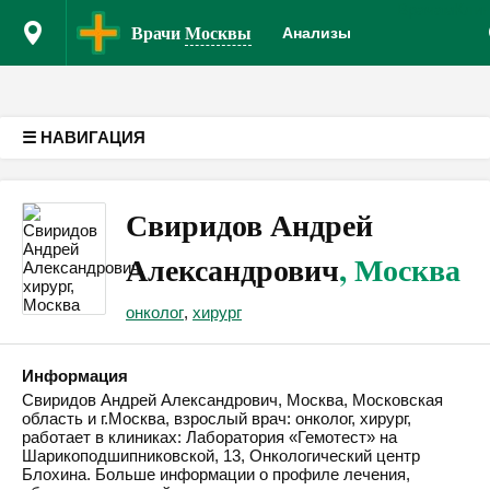
Врачам
Кли
Версия для слабовидящих
Врачи
Москвы
Анализы
☰ НАВИГАЦИЯ
Свиридов Андрей
Александрович
, Москва
онколог
,
хирург
Информация
Свиридов Андрей Александрович, Москва, Московская
область и г.Москва, взрослый врач: онколог, хирург,
работает в клиниках: Лаборатория «Гемотест» на
Шарикоподшипниковской, 13, Онкологический центр
Блохина. Больше информации о профиле лечения,