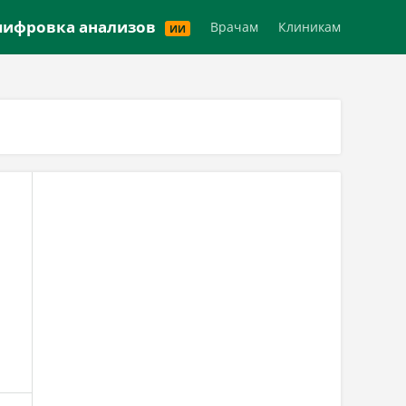
Версия для слабовидящих
ифровка анализов
Врачам
Клиникам
ИИ