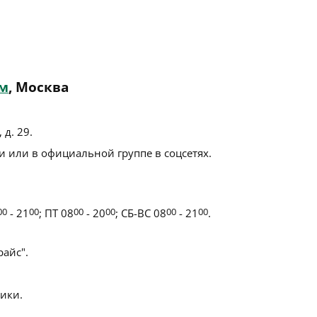
ом
, Москва
 д. 29
.
 или в официальной группе в соцсетях.
00
- 21
00
; ПТ 08
00
- 20
00
; СБ-ВС 08
00
- 21
00
.
айс".
ики.