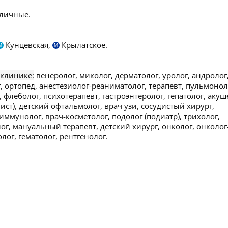
личные.
Кунцевская,
Крылатское.
М
М
 клинике:
венеролог, миколог, дерматолог, уролог, андролог
, ортопед, анестезиолог-реаниматолог, терапевт, пульмонол
, флеболог, психотерапевт, гастроэнтеролог, гепатолог, акуш
ист), детский офтальмолог, врач узи, сосудистый хирург,
иммунолог, врач-косметолог, подолог (подиатр), трихолог,
ог, мануальный терапевт, детский хирург, онколог, онколог
лог, гематолог, рентгенолог.