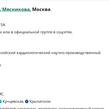
. Мясникова
, Москва
15А
.
 или в официальной группе в соцсетях.
ссийский кардиологический научно-производственный
.
С.
Кунцевская,
Крылатское.
М
М
 клинике:
кардиолог, аритмолог, малоинвазивный хирург,