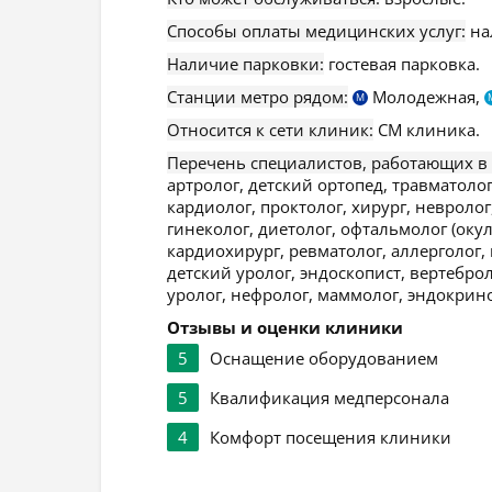
Способы оплаты медицинских услуг:
на
Наличие парковки:
гостевая парковка.
Станции метро рядом:
Молодежная,
М
Относится к сети клиник:
СМ клиника.
Перечень специалистов, работающих в
артролог, детский ортопед, травматолог
кардиолог, проктолог, хирург, невролог
гинеколог, диетолог, офтальмолог (окул
кардиохирург, ревматолог, аллерголог, 
детский уролог, эндоскопист, вертеброл
уролог, нефролог, маммолог, эндокрино
Отзывы и оценки клиники
5
Оснащение оборудованием
5
Квалификация медперсонала
4
Комфорт посещения клиники