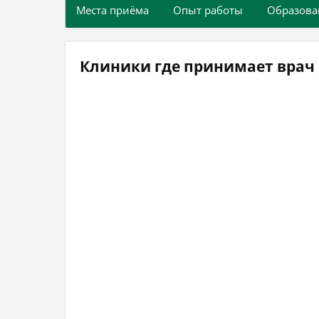
Места приёма
Опыт работы
Образова
Клиники где принимает врач