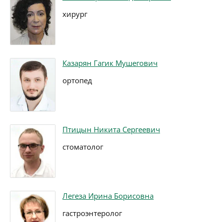
хирург
Казарян Гагик Мушегович
ортопед
Птицын Никита Сергеевич
стоматолог
Легеза Ирина Борисовна
гастроэнтеролог