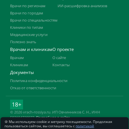
Врачи по регионам
ИИ-расшифровка анализов
Врачи по городам
Врачи по специальностям
Клиники по типам
Медицинские услуги
Полезно знать
Врачам и клиникам
О проекте
Врачам
О сайте
Клиникам
Контакты
Документы
Политика конфиденциальности
Отказ от ответственности
18+
© 2026 vrach-rossiya.ru. ИП Овчинников С. Н., ИНН
592104728977.
Подробнее о сайте
🍪 Мы используем cookie и метрику посещаемости. Продолжая
Информация на сайте не заменяет приём врача. Имеются
пользоваться сайтом, вы соглашаетесь с
политикой