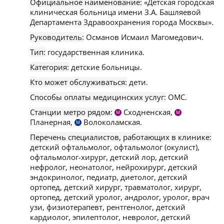
Официальное наименование:
«Детская городская
клиническая больница имени З.А. Башляевой
Департамента Здравоохранения города Москвы».
Руководитель:
Османов Исмаил Магомедович.
Тип:
государственная клиника.
Категория:
детские больницы.
Кто может обслуживаться:
дети.
Способы оплаты медицинских услуг:
ОМС.
Станции метро рядом:
Сходненская,
М
М
Планерная,
Волоколамская.
М
Перечень специалистов, работающих в клинике:
детский офтальмолог, офтальмолог (окулист),
офтальмолог-хирург, детский лор, детский
нефролог, неонатолог, нейрохирург, детский
эндокринолог, педиатр, диетолог, детский
ортопед, детский хирург, травматолог, хирург,
ортопед, детский уролог, андролог, уролог, врач
узи, физиотерапевт, рентгенолог, детский
кардиолог, эпилептолог, невролог, детский